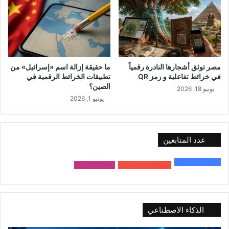
مصر توثق أشجارها النادرة رقمياً
ما حقيقة إزالة اسم «إسرائيل» من
في خرائط تفاعلية و رمز QR
تطبيقات الخرائط الرقمية في
الصين؟
يونيو 18, 2026
يونيو 1, 2026
عدد المتابعين
48٬000
متابع
10٬500
مشترك
9٬167
متابع
الذكاء الاصطناعي