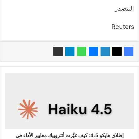
المصدر
Reuters
إطلاق
هايكو
4.5:
كيف
غيَّرت
أنثروبيك
معايير
الأداء
في
النماذج
إطلاق هايكو 4.5: كيف غيَّرت أنثروبيك معايير الأداء في