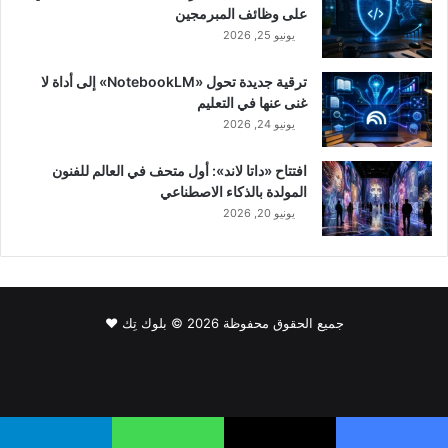
على وظائف المبرمجين
يونيو 25, 2026
ترقية جديدة تحول «NotebookLM» إلى أداة لا
غنى عنها في التعليم
يونيو 24, 2026
افتتاح «داتا لاند»: أول متحف في العالم للفنون
المولدة بالذكاء الاصطناعي
يونيو 20, 2026
جميع الحقوق محفوظة 2026 © بلوك تِك ❤️
فيسبوك
‫X
لينكدإن
‫YouTube
انستقرام
سناب
‫TikTok
تشات