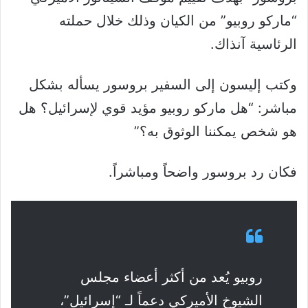
“ماركو روبيو” من الكيان وذلك خلال حملته
الرئاسية آنذاك.
وكتب إليسون إلى السفير بروسور يسأله بشكل
مباشر: “هل ماركو روبيو مؤيد قوي لإسرائيل؟ هل
هو شخص يمكننا الوثوق به؟”
فكان رد بروسور واضحاً ومباشراً.
روبيو يُعد من أكثر أعضاء مجلس
الشيوخ الأميركي دعماً لـ “إسرائيل”،