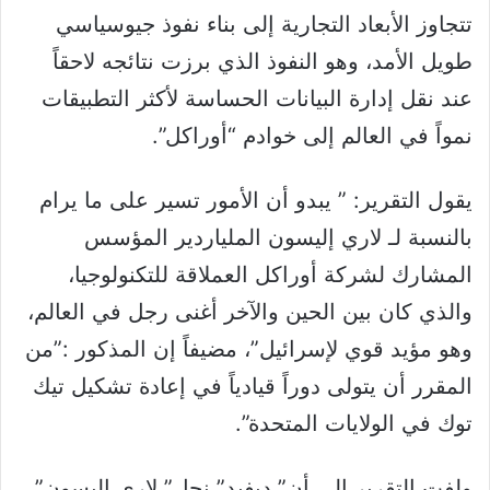
تتجاوز الأبعاد التجارية إلى بناء نفوذ جيوسياسي
طويل الأمد، وهو النفوذ الذي برزت نتائجه لاحقاً
عند نقل إدارة البيانات الحساسة لأكثر التطبيقات
نمواً في العالم إلى خوادم “أوراكل”.
يقول التقرير: ” يبدو أن الأمور تسير على ما يرام
بالنسبة لـ لاري إليسون الملياردير المؤسس
المشارك لشركة أوراكل العملاقة للتكنولوجيا،
والذي كان بين الحين والآخر أغنى رجل في العالم،
وهو مؤيد قوي لإسرائيل”، مضيفاً إن المذكور :”من
المقرر أن يتولى دوراً قيادياً في إعادة تشكيل تيك
توك في الولايات المتحدة”.
ولفت التقرير إلى أن” ديفيد” نجل” لاري إليسون”