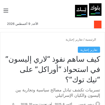
بحث عن
الوضع المظلم
الق
الأحد, 9 أغسطس 2026
الرئيسية
/
تقارير إخبارية
تقارير إخبارية
كيف ساهم نفوذ “لاري إليسون”
في استحواذ “أوراكل” على
“تيك توك”؟
تسريبات تكشف تبادل مصالح سياسية وتجارية بين
إليسون والكيان الإسرائيلي
نرجس عيسى
أكتوبر 6, 2025
آخر تحديث: يونيو 20, 2026
0