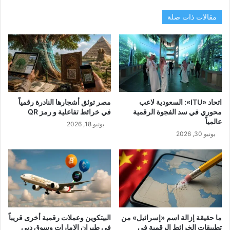
مقالات ذات صلة
اتحاد «ITU»: السعودية لاعب
مصر توثق أشجارها النادرة رقمياً
محوري في سد الفجوة الرقمية
في خرائط تفاعلية و رمز QR
عالمياً
يونيو 18, 2026
يونيو 30, 2026
ما حقيقة إزالة اسم «إسرائيل» من
البيتكوين وعملات رقمية أخرى قريباً
تطبيقات الخرائط الرقمية في
في طيران الإمارات وسوق دبي