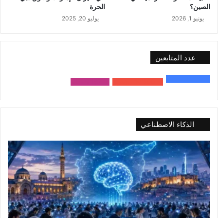
الصين؟
الحرة
يونيو 1, 2026
يوليو 20, 2025
عدد المتابعين
48٬000
متابع
10٬500
مشترك
9٬167
متابع
الذكاء الاصطناعي