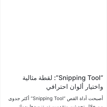
“Snipping Tool”: لقطة مثالية
واختيار ألوان احترافي
أصبحت أداة القص “Snipping Tool” أكثر جدوى
من خلال تحديثين متقدمين تم تزويدها بهما: