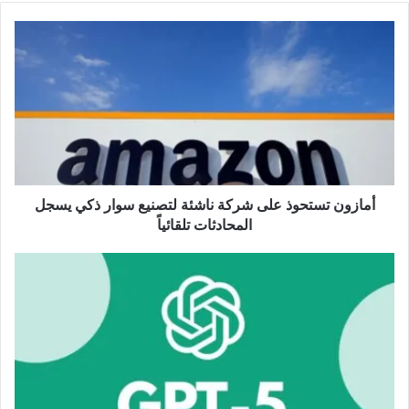
أمازون
تستحوذ
على
شركة
ناشئة
لتصنيع
سوار
ذكي
يسجل
المحادثات
أمازون تستحوذ على شركة ناشئة لتصنيع سوار ذكي يسجل
تلقائياً
المحادثات تلقائياً
أوبن
إيه
آي
تستعد
لإطلاق
GPT-
5
في