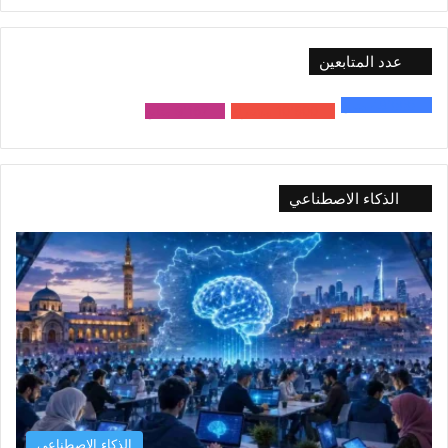
عدد المتابعين
48٬000
متابع
10٬500
مشترك
9٬167
متابع
الذكاء الاصطناعي
الذكاء الاصطناعي