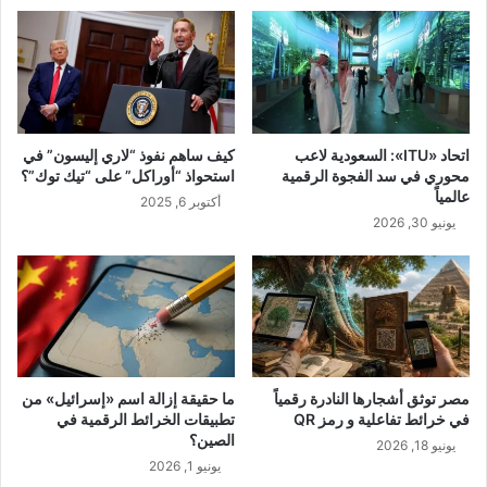
اتحاد «ITU»: السعودية لاعب
كيف ساهم نفوذ “لاري إليسون” في
محوري في سد الفجوة الرقمية
استحواذ “أوراكل” على “تيك توك”؟
عالمياً
أكتوبر 6, 2025
يونيو 30, 2026
مصر توثق أشجارها النادرة رقمياً
ما حقيقة إزالة اسم «إسرائيل» من
في خرائط تفاعلية و رمز QR
تطبيقات الخرائط الرقمية في
الصين؟
يونيو 18, 2026
يونيو 1, 2026