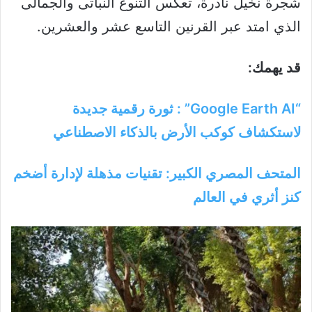
شجرة نخيل نادرة، تعكس التنوع النباتى والجمالى
الذي امتد عبر القرنين التاسع عشر والعشرين.
قد يهمك:
“Google Earth AI” : ثورة رقمية جديدة
لاستكشاف كوكب الأرض بالذكاء الاصطناعي
المتحف المصري الكبير: تقنيات مذهلة لإدارة أضخم
كنز أثري في العالم