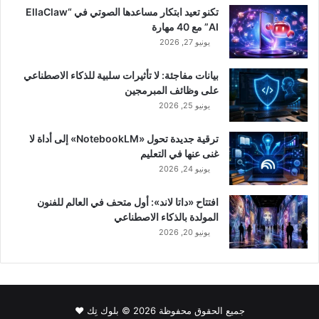
تكنو تعيد ابتكار مساعدها الصوتي في “EllaClaw
AI” مع 40 مهارة
يونيو 27, 2026
بيانات مفاجئة: لا تأثيرات سلبية للذكاء الاصطناعي
على وظائف المبرمجين
يونيو 25, 2026
ترقية جديدة تحول «NotebookLM» إلى أداة لا
غنى عنها في التعليم
يونيو 24, 2026
افتتاح «داتا لاند»: أول متحف في العالم للفنون
المولدة بالذكاء الاصطناعي
يونيو 20, 2026
جميع الحقوق محفوظة 2026 © بلوك تِك ❤️