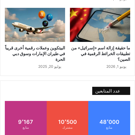
ما حقيقة إزالة اسم «إسرائيل» من
البيتكوين وعملات رقمية أخرى قريباً
تطبيقات الخرائط الرقمية في
في طيران الإمارات وسوق دبي
الصين؟
الحرة
يونيو 1, 2026
يوليو 20, 2025
عدد المتابعين
9٬167
10٬500
48٬000
متابع
مشترك
متابع