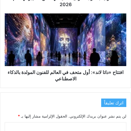
2026
افتتاح
«داتا
لاند»:
أول
متحف
في
العالم
للفنون
المولدة
بالذكاء
افتتاح «داتا لاند»: أول متحف في العالم للفنون المولدة بالذكاء
الاصطناعي
الاصطناعي
اترك تعليقاً
لن يتم نشر عنوان بريدك الإلكتروني.
الحقول الإلزامية مشار إليها بـ
*
ا