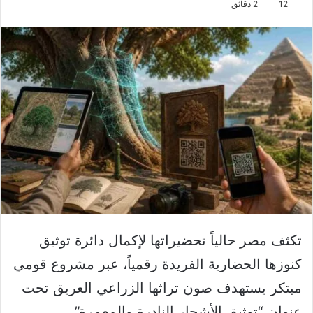
12
2 دقائق
تكثف مصر حالياً تحضيراتها لإكمال دائرة توثيق
كنوزها الحضارية الفريدة رقمياً، عبر مشروع قومي
مبتكر يستهدف صون تراثها الزراعي العريق تحت
عنوان “توثيق الأشجار النادرة والمعمرة”.