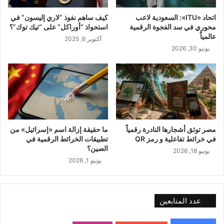
اتحاد «ITU»: السعودية لاعب
كيف ساهم نفوذ “لاري إليسون” في
محوري في سد الفجوة الرقمية
استحواذ “أوراكل” على “تيك توك”؟
عالمياً
أكتوبر 6, 2025
يونيو 30, 2026
مصر توثق أشجارها النادرة رقمياً
ما حقيقة إزالة اسم «إسرائيل» من
في خرائط تفاعلية و رمز QR
تطبيقات الخرائط الرقمية في
الصين؟
يونيو 18, 2026
يونيو 1, 2026
عدد المتابعين
48٬000
متابع