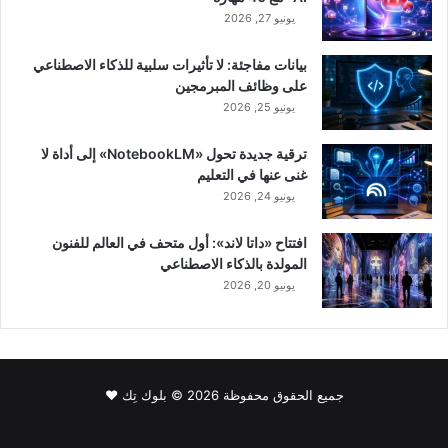
يونيو 27, 2026
بيانات مفاجئة: لا تأثيرات سلبية للذكاء الاصطناعي
على وظائف المبرمجين
يونيو 25, 2026
ترقية جديدة تحول «NotebookLM» إلى أداة لا
غنى عنها في التعليم
يونيو 24, 2026
افتتاح «داتا لاند»: أول متحف في العالم للفنون
المولدة بالذكاء الاصطناعي
يونيو 20, 2026
جميع الحقوق محفوظة 2026 © بلوك تِك ❤️
فيسبوك
‫X
لينكدإن
‫YouTube
انستقرام
سناب
‫TikTok