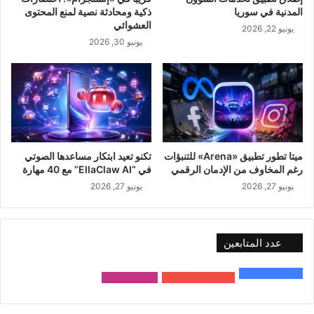
المدنية في سوريا
ذكية ومحادثة نصية لمنع المحتوى
العشوائي
يونيو 22, 2026
يونيو 30, 2026
ميتا تطور تطبيق «Arena» للتنبؤات
تكنو تعيد ابتكار مساعدها الصوتي
رغم المخاوف من الإدمان الرقمي
في “EllaClaw AI” مع 40 مهارة
يونيو 27, 2026
يونيو 27, 2026
عدد المتابعين
48٬000
متابع
10٬500
مشترك
9٬167
متابع