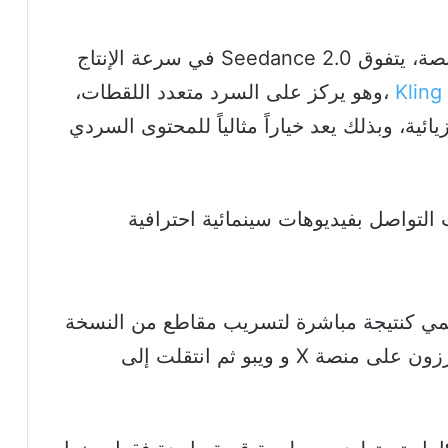
ووفق الاختبارات المبكرة التي أعلنها المنصة، يتفوق Seedance 2.0 في سرعة الإنتاج
Kling
،
وهو يركز على السرد متعدد اللقطات،
الواقعية الفيزيائية، وبذلك يعد خياراً مثالياً للمحتوى السردي
مي كنتيجة مباشرة لتسريب مقاطع من النسخة
التجريبية للنموذج نشرها صناع محتوى بارزون على منصة X و ويبو ثم انتقلت إلى