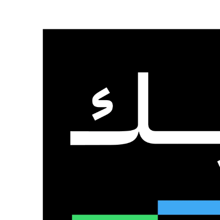
الرئيسية
من نحن
تواصل معنا
الجمعة, 7 أغسطس 2026
عدد المتابعين
48٬000
متابع
10٬500
مشترك
9٬167
متابع
الذكاء الاصطناعي