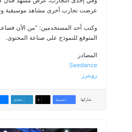
وفي إحدى التجارب، عرض مشهد قتال كام
عرضت تجارب أخرى مشاهد موسيقية وحر
وكتب أحد المستخدمين: “من الآن فصاعداً
المتوقع للنموذج على صناعة المحتوى.
المصادر
Seedance
رويترز
شاركها
فيسبوك
‫X
لينكدإن
القاهرة