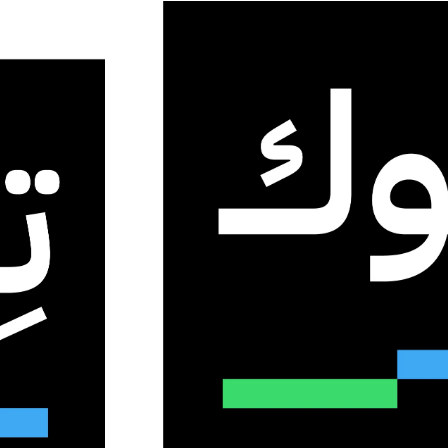
 يغزو السوشال ميديا بفيديوهات
ديث: مارس 8, 2026
0
28
2 دقائق