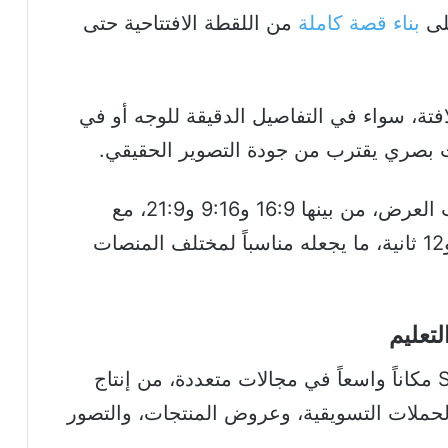
على
بناء قصة كاملة
من اللقطة الافتتاحية حتى
افتة، سواء في التفاصيل الدقيقة للوجه أو في
 بصري يقترب من جودة التصوير الحقيقي.
ويدعم النموذج مجموعة واسعة من نسب العرض، من بينها 16:9 و9:16 و21:9، مع
إمكانية إنتاج مقاطع تتراوح مدتها بين 5 و12 ثانية، ما يجعله مناسباً لمختلف المنصات
تعليم
تتوقع بايت دانس أن يجد Seedance 2.0 مكاناً واسعاً في مجالات متعددة، من إنتاج
حملات التسويقية، وعروض المنتجات، والتصور