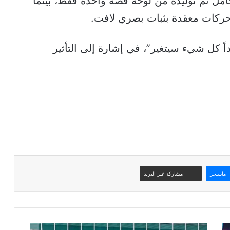
ل تم توليده من لوحة قصة واحدة فقط، بينما
كات معقدة بثبات بصري لافت.
 كل شيء سيتغير”، في إشارة إلى التأثير
ماسنجر
مشاركة عبر البريد
بايت