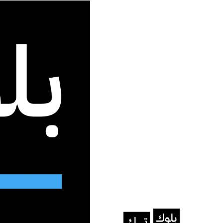
جديد الموقع
الرئيسية
/
الذكاء الاصطناعي
/
Seedance 2.0 يغزو السوشال ميديا بفيديوهات احترافية
الذكاء الاصطناعي
Seedance 2.0
احترافية
يتفوق بنسبة تصل إلى 30% في سرعة الإنتاج مقارنة بنموذج Kling
نرجس عيسى
فبراير 14, 2026
آخر تح