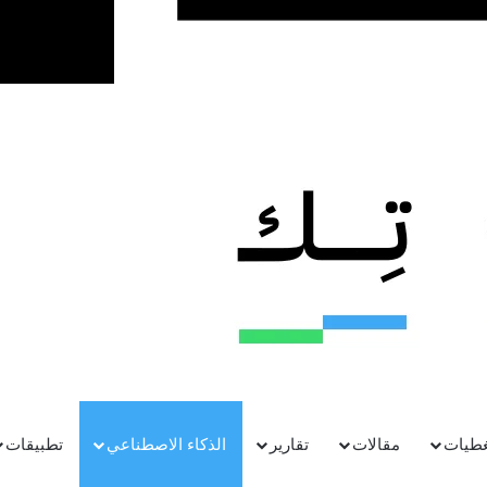
اجتاحت منصات التواصل الاجتماعي مقاطع فيديو انشأها مستخدمون لنموذج Seedance
هر قدرات غير مسبوقة للنموذج في توليد مشاهد
المؤثرات الصوتية التي اتسمت بها المقاطع،
وظاً مقارنة
بالإصدارات السابقة.
حدث من النموذج بأنه قفزة نوعية قد تعيد
صطناعي.
غطيات
مقالات
تقارير
الذكاء الاصطناعي
تطبيقات