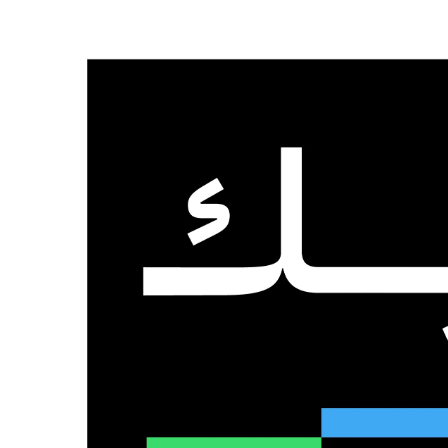
الرئيسية
من نحن
تواصل معنا
الإثنين, 3 أغسطس 2026
عدد المتابعين
48٬000
متابع
10٬500
مشترك
9٬167
متابع
الذكاء الاصطناعي