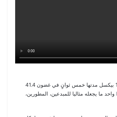
ينشئ فيديوهات عالية الجودة بدقة 1080 بيكسل مدتها خمس ثوانٍ في غضون 41.4
ثانية فقط باستخدام معالج NVIDIA-L20 واحد ما يجعله مثاليا للمبدعين، المطورين،