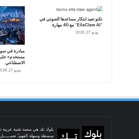
تكنو تعيد ابتكار مساعدها الصوتي في
“EllaClaw AI” مع 40 مهارة
يونيو 27, 2026
مبادرة في سور
مستخدم» على م
الاصطناعي
يونيو 27, 2026
بلوك تك هي منصة تقنية عربية تس
مبسطة وسهلة الفهم.ً تعمــــــل ال