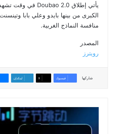
يأتي إطلاق ubao 2.0
الكبرى من بينها بايدو وعلي بابا وتينسن
منافسة النماذج الغربية.
المصدر
رويترز
شاركها
فيسبوك
‫X
لينكدإن
Seedance
2.0
يغزو
السوشال