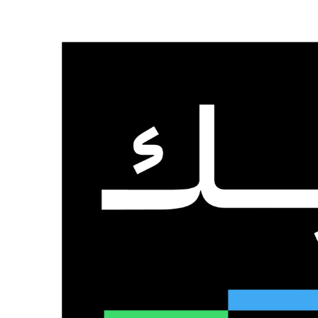
الرئيسية
من نحن
تواصل معنا
السبت, 8 أغسطس 2026
عدد المتابعين
48٬000
متابع
10٬500
مشترك
9٬167
متابع
الذكاء الاصطناعي