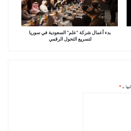
السعودية
في
سوريا
لتسريع
التحول
الرقمي
بدء أعمال شركة "علم" السعودية في سوريا
لتسريع التحول الرقمي
يها بـ
*