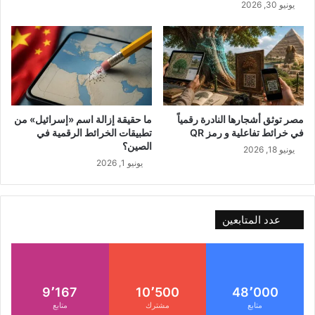
يونيو 30, 2026
مصر توثق أشجارها النادرة رقمياً
ما حقيقة إزالة اسم «إسرائيل» من
في خرائط تفاعلية و رمز QR
تطبيقات الخرائط الرقمية في
الصين؟
يونيو 18, 2026
يونيو 1, 2026
عدد المتابعين
9٬167
10٬500
48٬000
متابع
مشترك
متابع