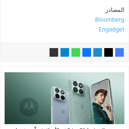
المصادر
Bloomberg
Engadget
موتورولا
Edge
70
fusion
في
الأسواق
قريباً:
تعرف
على