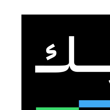
الرئيسية
من نحن
تواصل معنا
السبت, 8 أغسطس 2026
عدد المتابعين
48٬000
متابع
10٬500
مشترك
9٬167
متابع
الذكاء الاصطناعي