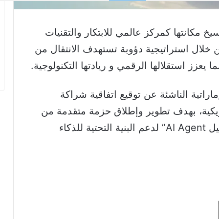
خ مكانتها كمركز عالمي للابتكار والتقنيات
 خلال استراتيجية دؤوبة تستهدف الانتقال من
ا يعزز استقلالها الرقمي و ريادتها التكنولوجية.
ذا الإطار، أعلنت شركة AIREV الإماراتية الناشئة عن توقيع اتفاقية شراكة
ية مع شركة Tenstorrent الأمريكية، بهدف تطوير وإطلاق حزمة متقدمة من
حلول ما يعرف بـ”الذكاء الاصطناعي الوكيل AI Agent” لدعم البنية التحتية للذكاء