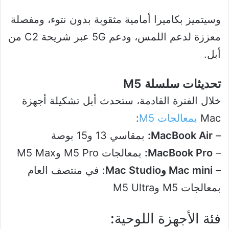
وسيتميز بكاميرا أمامية مثقوبة بدون نتوء، ومفصلة
معززة لدعم اللمس، ودعم 5G عبر شريحة C2 من
أبل.
تحديثات سلسلة M5
خلال الفترة القادمة، ستحدث أبل تشكيلة أجهزة
Mac
بمعالجات M5
:
–
MacBook Air:
بمقاسي 13 و15 بوصة
–
MacBook Pro:
بمعالجات M5 Pro وM5 Max
–
Mac mini وMac Studio
: في منتصف العام
بمعالجات M5 وM5 Ultra
فئة الأجهزة اللوحية: