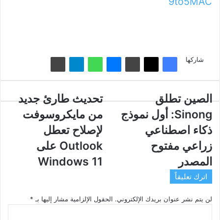
9to5MAC
شاركها
الصين
الصين تطلق
تحديث
تحديث طارئ جديد
تطلق
طارئ
Sinong: أول نموذج
من مايكروسوفت
Sinong:
جديد
أول
من
ذكاء اصطناعي
لإصلاح تعطل
نموذج
مايكروسوفت
زراعي مفتوح
Outlook على
ذكاء
لإصلاح
اصطناعي
تعطل
المصدر
Windows 11
زراعي
Outlook
اترك تعليقاً
مفتوح
على
المصدر
Windows
لن يتم نشر عنوان بريدك الإلكتروني.
11
الحقول الإلزامية مشار إليها بـ
*
ا