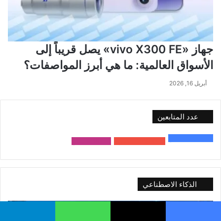
جهاز «vivo X300 FE» يصل قريباً إلى
الأسواق العالمية: ما هي أبرز المواصفات؟
أبريل 16, 2026
عدد المتابعين
48٬000
متابع
10٬500
مشترك
9٬167
متابع
الذكاء الاصطناعي