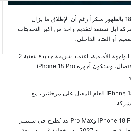
بدأت التسريبات الخاصة بسلسلة آيفون 18 بالظهور مبكراً رغم أن الإطلاق ما يزال
شركة آبل تستعد لتقديم واحد من أكبر التحديثات
يم أو العتاد الداخلي.
وتشمل التغييرات المتوقعة إعادة تصميم الواجهة الأمامية، اعتماد شريحة جديدة بتقنية 2
نانومتر، وتحسينات كبيرة في الكاميرا والاتصال، وستكون أجهزة iPhone 18 Pro
ستطبق سلسلة iPhone 18 العام المقبل على مرحلتين، مع
شركة.
وتشير بعض المصادر إلى أن طرازات iPhone 18 Pro وPro Max قد تُطرح في سبتمبر
2026، بينما قد يتأخر إطلاق الطرازات العادية حتى ربيع 2027، في خطوة غير مسبوقة