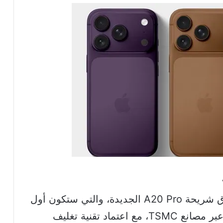
على مستوى الأداء، تستعد الشركة لإطلاق شريحة A20 Pro الجديدة، والتي ستكون أول
معالج من الشركة يُصنع بتقنية 2 نانومتر عبر مصانع TSMC، مع اعتماد تقنية تغليف