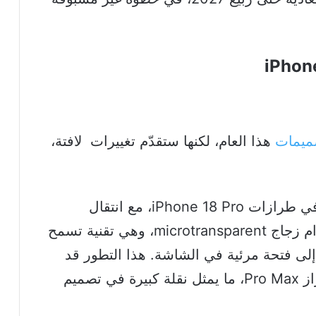
ميمات
هذا العام، لكنها ستقدّم تغييرات لافتة،
– آبل قد تتخلى عن الجزيرة الديناميكية في طرازات iPhone 18 Pro، مع انتقال
مكونات Face ID أسفل الشاشة باستخدام زجاج microtransparent، وهي تقنية تسمح
لى فتحة مرئية في الشاشة. هذا التطور قد
يتيح لأول مرة شاشة كاملة تماماً في طراز Pro Max، ما يمثل نقلة كبيرة في تصميم