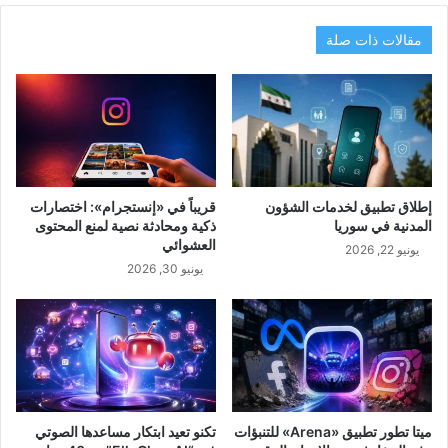
مقالات ذات صلة
إطلاق تطبيق لخدمات الشؤون
قريباً في «إنستجرام»: اختصارات
المدنية في سوريا
ذكية ومحادثة نصية لمنع المحتوى
العشوائي
يونيو 22, 2026
يونيو 30, 2026
ميتا تطور تطبيق «Arena» للتنبؤات
تكنو تعيد ابتكار مساعدها الصوتي