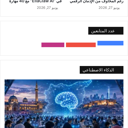
رغم المخاوف من الإدمان الرقمي
في “EllaClaw AI” مع 40 مهارة
يونيو 27, 2026
يونيو 27, 2026
عدد المتابعين
48٬000
متابع
10٬500
مشترك
9٬167
متابع
الذكاء الاصطناعي