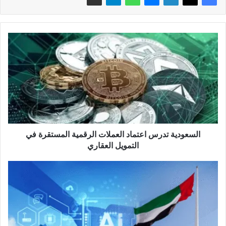
السعودية
تدرس
اعتماد
العملات
الرقمية
المستقرة
في
التمويل
العقاري
السعودية تدرس اعتماد العملات الرقمية المستقرة في
التمويل العقاري
دبي
القابضة
و
بالانتير
تؤسسان
شركة