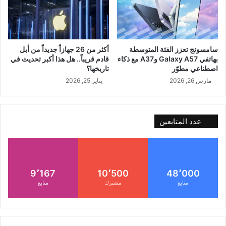
سامسونج تعزز الفئة المتوسطة
أكثر من 26 جهازاً جديداً من أبل
بهاتفي Galaxy A57 وA37 مع ذكاء
قادم قريباً.. هل هذا أكبر تحديث في
اصطناعي مطوّر
تاريخها؟
مارس 26, 2026
يناير 25, 2026
عدد المتابعين
9٬167
10٬500
48٬000
متابع
مشترك
متابع