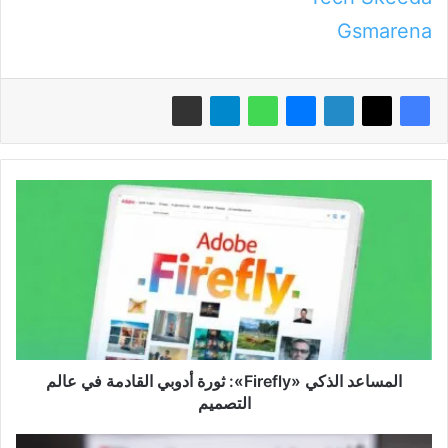
Gsmarena
المساعد
الذكي
«Firefly»:
ثورة
أدوبي
القادمة
في
عالم
التصميم
المساعد الذكي «Firefly»: ثورة أدوبي القادمة في عالم
التصميم
«يوتيوب»