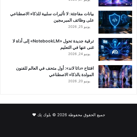
بيانات مفاجئة: لا تأثيرات سلبية للذكاء الاصطناعي
على وظائف المبرمجين
يونيو 25, 2026
ترقية جديدة تحول «NotebookLM» إلى أداة لا
غنى عنها في التعليم
يونيو 24, 2026
افتتاح «داتا لاند»: أول متحف في العالم للفنون
المولدة بالذكاء الاصطناعي
يونيو 20, 2026
جميع الحقوق محفوظة 2026 © بلوك تِك ❤️
فيسبوك
‫X
لينكدإن
‫YouTube
انستقرام
سناب
‫TikTok