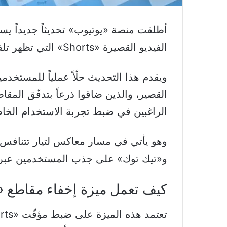
أطلقت منصة «يوتيوب» تحديثاً جديداً 
الفيديو القصيرة «Shorts» التي تظهر تلقائياً على الصفحة الرئيسية للتطبيق.
ويقدم هذا التحديث حلّاً عملياً للمستخد
القصير، والذين ضاقوا ذرعاً بتدفّق المقاط
الراغبين في ضبط تجربة الاستخدام الخاص
وهو يأتي في مسار معاكس لتيار تتنافس
و«تيك توك» على جذب المستخدمين عبر
كيف تعمل ميزة إخفاء مقاطع «Shorts»؟