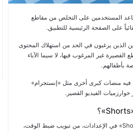
يساعد المستخدمين على التخلص من مقاطع
مين الذين يرغبون في الحد من استهلاك المحتوى
ع القصيرة غير المرغوب فيها، لا سيما الآباء
ة بأطفالهم.
 فيه منصات كبرى أخرى مثل «إنستجرام»
 خوارزميات
الفيديو القصير.
تعتمد هذه الميزة على ضبط مؤقّت «Shorts» في الإعدادات، من تبويب ضبط الوقت،