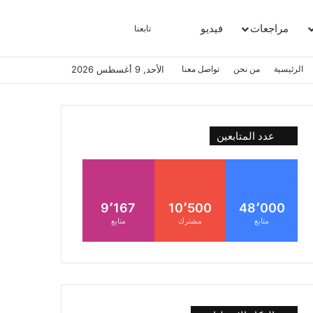
مراجعات
فيديو
بحث عن
إضافة عمود جانبي
الوضع المظلم
تابعنا
الرئيسية
من نحن
تواصل معنا
الأحد, 9 أغسطس 2026
عدد المتابعين
9٬167
10٬500
48٬000
متابع
مشترك
متابع