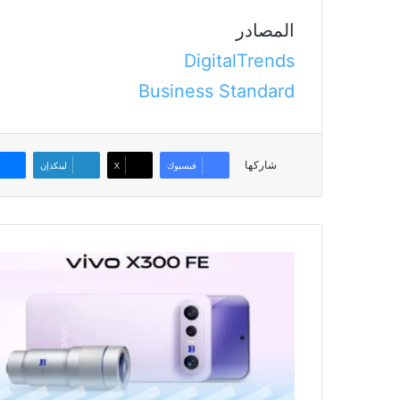
المصادر
DigitalTrends
Business Standard
شاركها
فيسبوك
‫X
لينكدإن
جهاز
«vivo
X300
FE»
يصل
قريباً
إلى
الأسواق