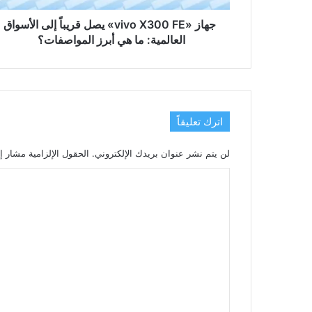
العالمية:
ما
جهاز «vivo X300 FE» يصل قريباً إلى الأسواق
هي
العالمية: ما هي أبرز المواصفات؟
أبرز
المواصفات؟
اترك تعليقاً
لن يتم نشر عنوان بريدك الإلكتروني.
الحقول الإلزامية مشار إل
ا
ل
ت
ع
ل
ي
ق