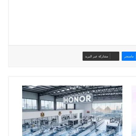
ماسنجر
مشاركة عبر البريد
تشغيل
تجريبي
لأول
مصانع
«هونر»
خارج
الصين
في