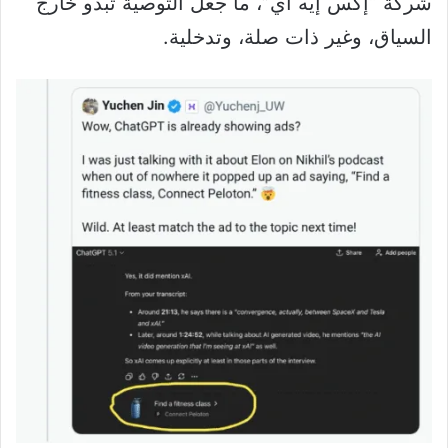
شركة “إكس إيه آي”، ما جعل التوصية تبدو خارج
السياق، وغير ذات صلة، وتدخلية.