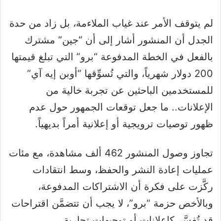
لم يتوقف الأمر عند غياب الملاءمة، بل زاد من حدة
الجدل أن المنشور أشار إلى أن “جين” مشترك
بالفعل في الخطة المدفوعة “برو” التي تبلغ قيمتها
200 دولار شهرياً، والتي تُسوِّقها “أوبن إيه آي”
للمستخدمين الباحثين عن تجربة خالية من
الإعلانات.. ما جعل توقعات الجمهور حول عدم
ظهور توصيات ترويجية أو إعلانية أمراً بديهياً.
تجاوز وصول المنشور 462 ألف مشاهدة، مع مئات
عمليات إعادة النشر والحفظ، وسط انتقادات
ركَّزت على فكرة أن الاشتراكات المدفوعة،
وبالأخص حزمة “برو”، لا يجب أن تتضمَّن اقتراحات
قد تُفسَّر كإعلانات أو توجيهات تجارية.