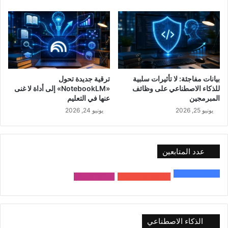
بيانات مفاجئة: لا تأثيرات سلبية
ترقية جديدة تحول
للذكاء الاصطناعي على وظائف
«NotebookLM» إلى أداة لا غنى
المبرمجين
عنها في التعليم
يونيو 25, 2026
يونيو 24, 2026
عدد المتابعين
48٬000
متابع
10٬500
مشترك
9٬167
متابع
الذكاء الاصطناعي