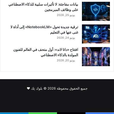
بيانات مفاجئة: لا تأثيرات سلبية للذكاء الاصطناعي
على وظائف المبرمجين
يونيو 25, 2026
ترقية جديدة تحول «NotebookLM» إلى أداة لا
غنى عنها في التعليم
يونيو 24, 2026
افتتاح «داتا لاند»: أول متحف في العالم للفنون
المولدة بالذكاء الاصطناعي
يونيو 20, 2026
جميع الحقوق محفوظة 2026 © بلوك تِك ❤️
فيسبوك
‫X
لينكدإن
‫YouTube
انستقرام
سناب
‫TikTok
تشات