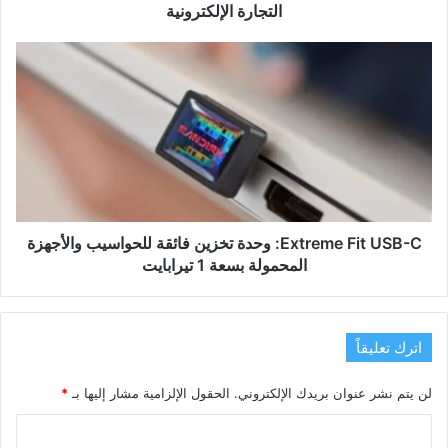
تطبيقات
التجارة الإلكترونية
التجارة
الإلكترونية
Extreme
Fit
USB-
C:
وحدة
تخزين
فائقة
للحواسيب
والأجهزة
المحمولة
Extreme Fit USB-C: وحدة تخزين فائقة للحواسيب والأجهزة
بسعة
المحمولة بسعة 1 تيرابايت
1
تيرابايت
اترك تعليقاً
لن يتم نشر عنوان بريدك الإلكتروني.
الحقول الإلزامية مشار إليها بـ
*
ا