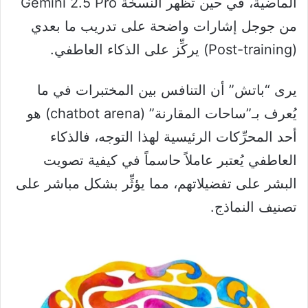
الماضية، في حين تُظهر النسخة Gemini 2.5 Pro
من جوجل إشارات واضحة على تدريب ما بعدي
(Post-training) يركِّز على الذكاء العاطفي.
يرى “باتش” أن التنافس بين المختبرات في ما
يُعرف بـ”ساحات المقارنة” (chatbot arena) هو
أحد المحرِّكات الرئيسية لهذا التوجه، فالذكاء
العاطفي يُعتبر عاملاً حاسماً في كيفية تصويت
البشر على تفضيلاتهم، مما يؤثِّر بشكل مباشر على
تصنيف النماذج.