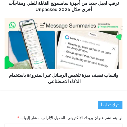
أخرى
ترقب لجيل جديد من أجهزة سامسونج القابلة للطي ومفاجآت
خلال
أخرى خلال Unpacked 2025
Unpacked
2025
واتساب
تضيف
ميزة
تلخيص
الرسائل
غير
المقروءة
باستخدام
الذكاء
الاصطناعي
واتساب تضيف ميزة تلخيص الرسائل غير المقروءة باستخدام
الذكاء الاصطناعي
اترك تعليقاً
لن يتم نشر عنوان بريدك الإلكتروني.
الحقول الإلزامية مشار إليها بـ
*