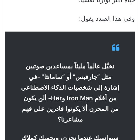
وفي هذا الصدد يقول:
تخيَّل عالماً مليئاً بمساعدين صوتيين
مثل “جارفيس” أو “سامانثا” -في
إشارة إلى شخصيات الذكاء الاصطناعي
من أفلام Iron Man وHer- ألن يكون
من المحزن ألا يكونوا قادرين على فهم
مشاعرنا؟
سيواسيك عندما تحزن، ويحميك كملاكٍ