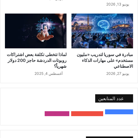
يونيو 13, 2026
مبادرة في سوريا لتدريب «مليون
لماذا تتخطى تكلفة بعض اشتراكات
مستخدم» على مهارات الذكاء
روبوتات الدردشة حاجز 200 دولار
الاصطناعي
شهرياً؟
يونيو 27, 2026
أغسطس 4, 2025
عدد المتابعين
48٬000
متابع
10٬500
مشترك
9٬167
متابع