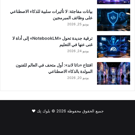
بيانات مفاجئة: لا تأثيرات سلبية للذكاء الاصطناعي
على وظائف المبرمجين
يونيو 25, 2026
ترقية جديدة تحول «NotebookLM» إلى أداة لا
غنى عنها في التعليم
يونيو 24, 2026
افتتاح «داتا لاند»: أول متحف في العالم للفنون
المولدة بالذكاء الاصطناعي
يونيو 20, 2026
جميع الحقوق محفوظة 2026 © بلوك تِك ❤️
فيسبوك
‫X
لينكدإن
‫YouTube
انستقرام
سناب
‫TikTok