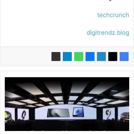
techcrunch
digitrendz.blog
ترقب
لجيل
جديد
من
أجهزة
سامسونج
القابلة
للطي
ومفاجآت