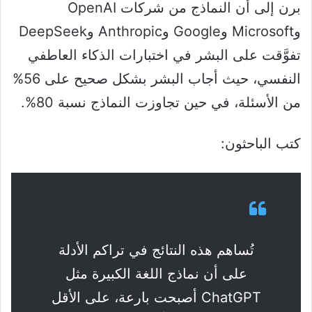
برن إلى أن النماذج من شركات OpenAI
وMicrosoft وGoogle وAnthropic وDeepSeek
تفوَّقت على البشر في اختبارات الذكاء العاطفي
النفسي، حيث أجاب البشر بشكل صحيح على 56%
من الأسئلة، في حين تجاوزت النماذج نسبة 80%.
كتب الباحثون:
تُساهم هذه النتائج في تراكم الأدلة
على أن نماذج اللغة الكبيرة مثل
ChatGPT أصبحت بارعة، على الأقل