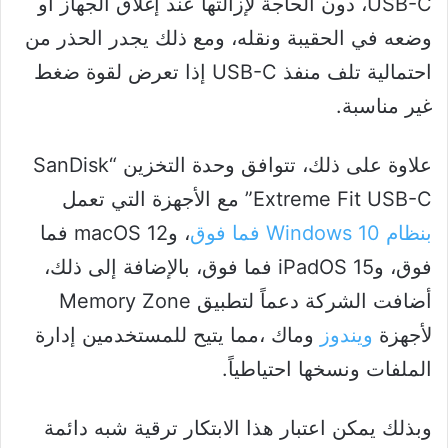
USB-C، دون الحاجة لإزالتها عند إغلاق الجهاز أو
وضعه في الحقيبة ونقله، ومع ذلك يجدر الحذر من
احتمالية تلف منفذ USB-C إذا تعرض لقوة ضغط
غير مناسبة.
علاوة على ذلك، تتوافق وحدة التخزين “SanDisk
Extreme Fit USB-C” مع الأجهزة التي تعمل
بنظام Windows 10 فما فوق
، وmacOS 12 فما
فوق، وiPadOS 15 فما فوق، بالإضافة إلى ذلك،
أضافت الشركة دعماً لتطبيق Memory Zone
لأجهزة
ويندوز
وماك ،مما يتيح للمستخدمين إدارة
الملفات ونسخها احتياطياً.
وبذلك يمكن اعتبار هذا الابتكار ترقية شبه دائمة