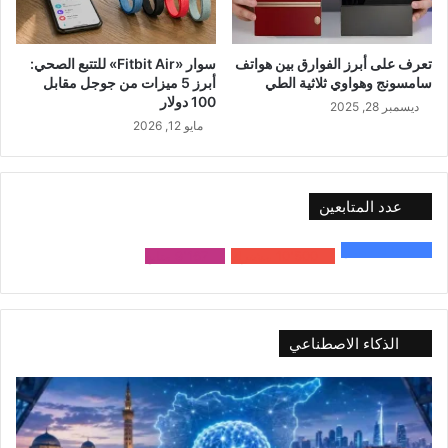
تعرف على أبرز الفوارق بين هواتف
سوار «Fitbit Air» للتتبع الصحي:
سامسونج وهواوي ثلاثية الطي
أبرز 5 ميزات من جوجل مقابل
100 دولار
ديسمبر 28, 2025
مايو 12, 2026
عدد المتابعين
48٬000
متابع
10٬500
مشترك
9٬167
متابع
الذكاء الاصطناعي