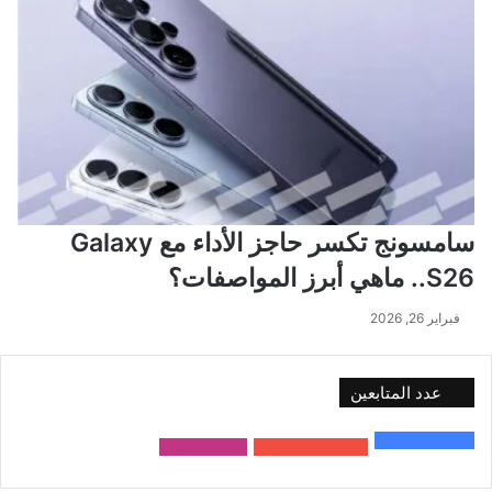
سامسونج تكسر حاجز الأداء مع Galaxy
S26.. ماهي أبرز المواصفات؟
فبراير 26, 2026
عدد المتابعين
48٬000
متابع
10٬500
مشترك
9٬167
متابع