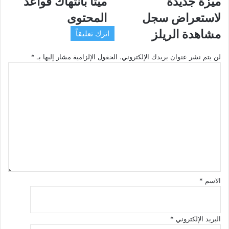
ميزة جديدة
ميتا بانتهاك قواعد
ميزة
يتهم
جديدة
ميتا
لاستعراض سجل
المحتوى
لاستعراض
بانتهاك
مشاهدة الريلز
اترك تعليقاً
سجل
قواعد
مشاهدة
المحتوى
لن يتم نشر عنوان بريدك الإلكتروني.
الحقول الإلزامية مشار إليها بـ
*
الريلز
ا
ل
ت
ع
ل
ي
ق
*
الاسم
*
البريد الإلكتروني
*