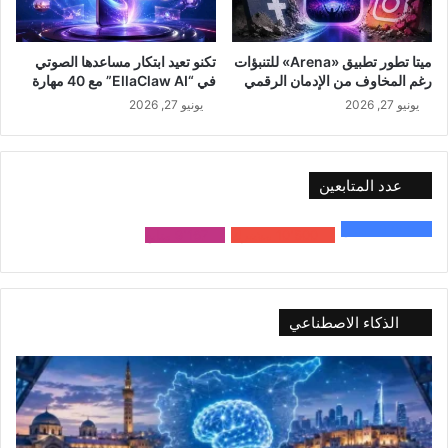
ميتا تطور تطبيق «Arena» للتنبؤات
تكنو تعيد ابتكار مساعدها الصوتي
رغم المخاوف من الإدمان الرقمي
في “EllaClaw AI” مع 40 مهارة
يونيو 27, 2026
يونيو 27, 2026
عدد المتابعين
48٬000
متابع
10٬500
مشترك
9٬167
متابع
الذكاء الاصطناعي