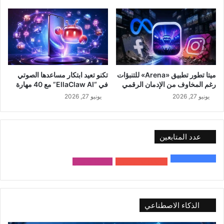
ميتا تطور تطبيق «Arena» للتنبؤات
تكنو تعيد ابتكار مساعدها الصوتي
رغم المخاوف من الإدمان الرقمي
في “EllaClaw AI” مع 40 مهارة
يونيو 27, 2026
يونيو 27, 2026
عدد المتابعين
48٬000
متابع
10٬500
مشترك
9٬167
متابع
الذكاء الاصطناعي