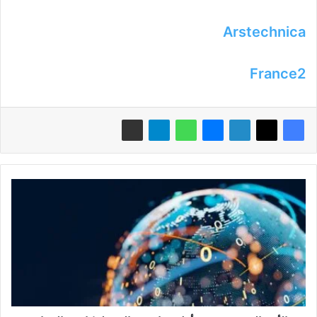
Arstechnica
France2
الأمم
المتحدة:
توقيع
أول
معاهدة
عالمية
لمكافحة
الجرائم
الإلكترونية