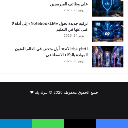
على وظائف المبرمجين
يونيو 25, 2026
ترقية جديدة تحول «NotebookLM» إلى أداة لا
غنى عنها في التعليم
يونيو 24, 2026
افتتاح «داتا لاند»: أول متحف في العالم للفنون
المولدة بالذكاء الاصطناعي
يونيو 20, 2026
جميع الحقوق محفوظة 2026 © بلوك تِك ❤️
فيسبوك
‫X
لينكدإن
‫YouTube
انستقرام
سناب
‫TikTok
تشات