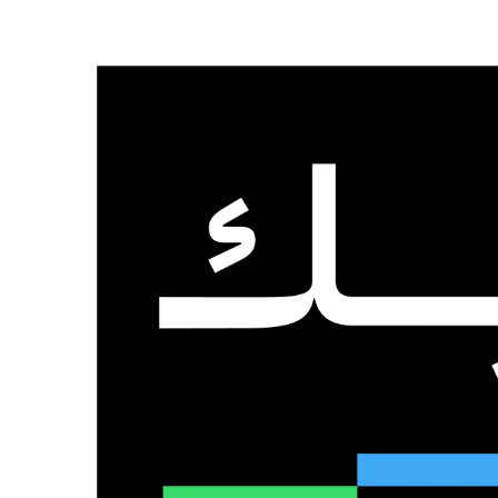
الرئيسية
من نحن
تواصل معنا
السبت, 8 أغسطس 2026
عدد المتابعين
48٬000
متابع
10٬500
مشترك
9٬167
متابع
الذكاء الاصطناعي