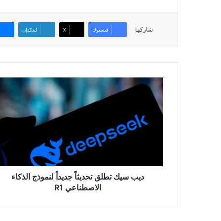
شاركها
فيسبوك
‫X
لينكدإن
ديب
سيك
تطلق
تحديثاً
جديداً
لنموذج
الذكاء
الاصطناعي
R1
ديب سيك تطلق تحديثاً جديداً لنموذج الذكاء
الاصطناعي R1