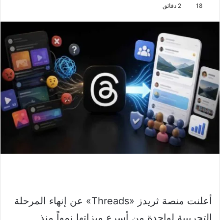
18
2 دقائق
أعلنت منصة ثريدز «Threads» عن إنهاء المرحلة
التجريبية لواحدة من أسرع ميزاتها نمواً منذ