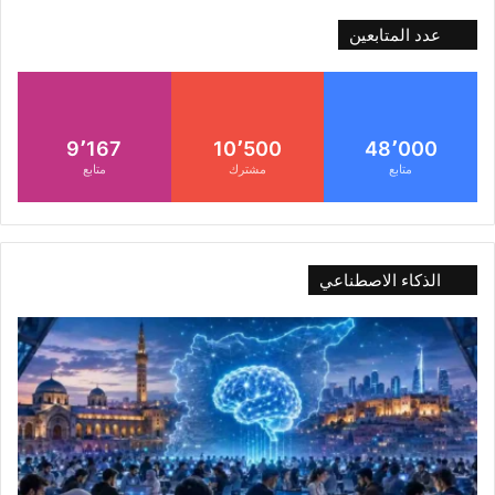
عدد المتابعين
9٬167
10٬500
48٬000
متابع
مشترك
متابع
الذكاء الاصطناعي