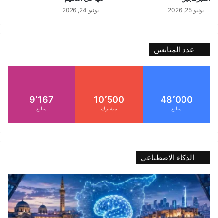
يونيو 25, 2026
يونيو 24, 2026
عدد المتابعين
9٬167
10٬500
48٬000
متابع
مشترك
متابع
الذكاء الاصطناعي