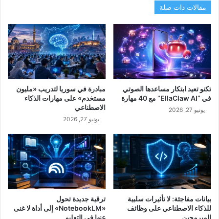
مقالات ذات صلة
تكنو تعيد ابتكار مساعدها الصوتي
مبادرة في سوريا لتدريب «مليون
في “EllaClaw AI” مع 40 مهارة
مستخدم» على مهارات الذكاء
الاصطناعي
يونيو 27, 2026
يونيو 27, 2026
بيانات مفاجئة: لا تأثيرات سلبية
ترقية جديدة تحول
للذكاء الاصطناعي على وظائف
«NotebookLM» إلى أداة لا غنى
المبرمجين
عنها في التعليم