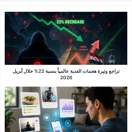
تراجع
وتيرة
هجمات
الفدية
عالمياً
بنسبة
22%
خلال
أبريل
2026
تراجع وتيرة هجمات الفدية عالمياً بنسبة 22% خلال أبريل
2026
إطلاق
تطبيق
«Google
Health
Coach»
عالمياً
مقابل