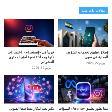
مقالات ذات صلة
إطلاق تطبيق لخدمات الشؤون
قريباً في «إنستجرام»: اختصارات
المدنية في سوريا
ذكية ومحادثة نصية لمنع المحتوى
العشوائي
يونيو 22, 2026
يونيو 30, 2026
ميتا تطور تطبيق «Arena» للتنبؤات
تكنو تعيد ابتكار مساعدها الصوتي