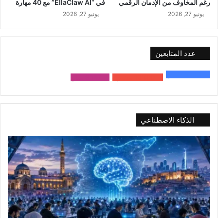
رغم المخاوف من الإدمان الرقمي
في “EllaClaw AI” مع 40 مهارة
يونيو 27, 2026
يونيو 27, 2026
عدد المتابعين
48٬000
متابع
10٬500
مشترك
9٬167
متابع
الذكاء الاصطناعي