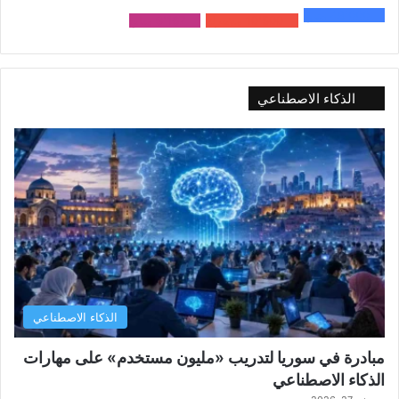
48٬000
متابع
10٬500
مشترك
9٬167
متابع
الذكاء الاصطناعي
الذكاء الاصطناعي
مبادرة في سوريا لتدريب «مليون مستخدم» على مهارات
الذكاء الاصطناعي