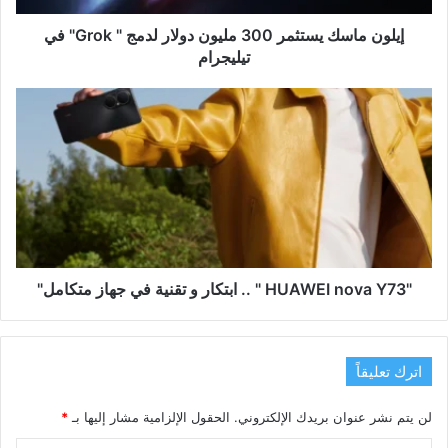
Grok"
في
إيلون ماسك يستثمر 300 مليون دولار لدمج " Grok" في
تيليجرام
تيليجرام
"HUAWEI
nova
Y73
"
..
ابتكار
و
تقنية
في
جهاز
"HUAWEI nova Y73 " .. ابتكار و تقنية في جهاز متكامل"
متكامل"
اترك تعليقاً
لن يتم نشر عنوان بريدك الإلكتروني.
الحقول الإلزامية مشار إليها بـ
*