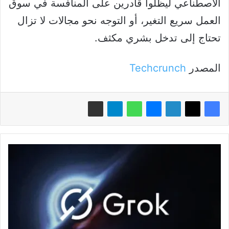
الاصطناعي ليظلوا قادرين على المنافسة في سوق
العمل سريع التغير، أو التوجه نحو مجالات لا تزال
تحتاج إلى تدخل بشري مكثف.
المصدر
Techcrunch
إيلون
ماسك
يستثمر
300
مليون
دولار
لدمج
"