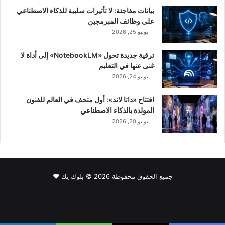
بيانات مفاجئة: لا تأثيرات سلبية للذكاء الاصطناعي
على وظائف المبرمجين
يونيو 25, 2026
ترقية جديدة تحول «NotebookLM» إلى أداة لا
غنى عنها في التعليم
يونيو 24, 2026
افتتاح «داتا لاند»: أول متحف في العالم للفنون
المولدة بالذكاء الاصطناعي
يونيو 20, 2026
جميع الحقوق محفوظة 2026 © بلوك تِك ❤️
فيسبوك
‫X
لينكدإن
‫YouTube
انستقرام
سناب
‫TikTok