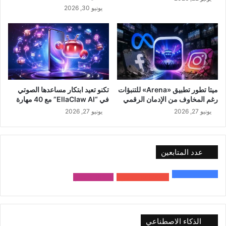
يونيو 30, 2026
ميتا تطور تطبيق «Arena» للتنبؤات
تكنو تعيد ابتكار مساعدها الصوتي
رغم المخاوف من الإدمان الرقمي
في “EllaClaw AI” مع 40 مهارة
يونيو 27, 2026
يونيو 27, 2026
عدد المتابعين
48٬000
متابع
10٬500
مشترك
9٬167
متابع
الذكاء الاصطناعي