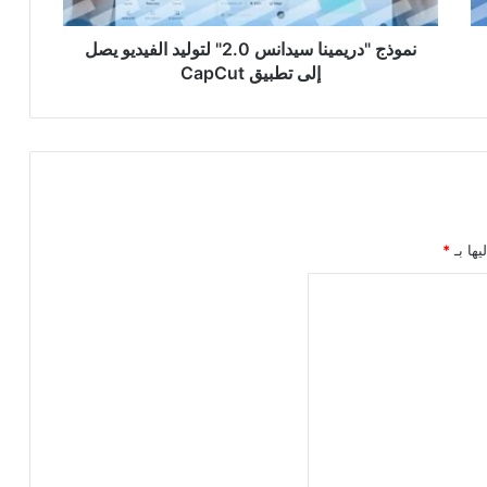
إلى
تطبيق
CapCut
نموذج "دريمينا سيدانس 2.0" لتوليد الفيديو يصل
إلى تطبيق CapCut
يها بـ
*