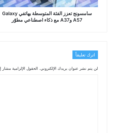
وA37
مع
ذكاء
سامسونج تعزز الفئة المتوسطة بهاتفي Galaxy
اصطناعي
A57 وA37 مع ذكاء اصطناعي مطوّر
مطوّر
اترك تعليقاً
لن يتم نشر عنوان بريدك الإلكتروني.
الحقول الإلزامية مشار إل
ا
ل
ت
ع
ل
ي
ق