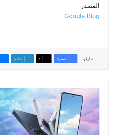
المصدر
Google Blog
شاركها
فيسبوك
‫X
لينكدإن
سامسونج
تعزز
الفئة
المتوسطة
بهاتفي
Galaxy
A57