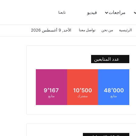
مراجعات
فيديو
بحث عن
إضافة عمود جانبي
الوضع المظلم
تابعنا
الرئيسية
من نحن
تواصل معنا
الأحد, 9 أغسطس 2026
عدد المتابعين
9٬167
10٬500
48٬000
متابع
مشترك
متابع