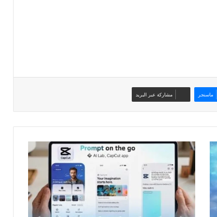
ماسنجر
مشاركة عبر البريد
نموذج
"دريمينا
سيدانس
2.0"
لتوليد
الفيديو
يصل