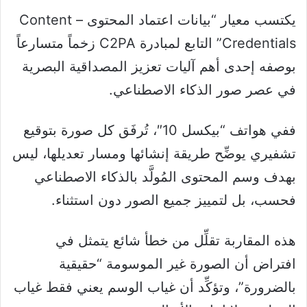
يكتسب معيار “بيانات اعتماد المحتوى – Content
Credentials” التابع لمبادرة C2PA زخماً متسارعاً
بوصفه إحدى أهم آليات تعزيز المصداقية البصرية
في عصر صور الذكاء الاصطناعي.
ففي هواتف “بيكسل 10″، تُرفَق كل صورة بتوقيع
تشفيري يوضِّح طريقة إنشائها ومسار تعديلها، ليس
بهدف وسم المحتوى المُولَّد بالذكاء الاصطناعي
فحسب، بل لتمييز جميع الصور دون استثناء.
هذه المقاربة تقلِّل من خطأ شائع يتمثل في
افتراض أن الصورة غير الموسومة “حقيقية
بالضرورة”، وتؤكِّد أن غياب الوسم يعني فقط غياب