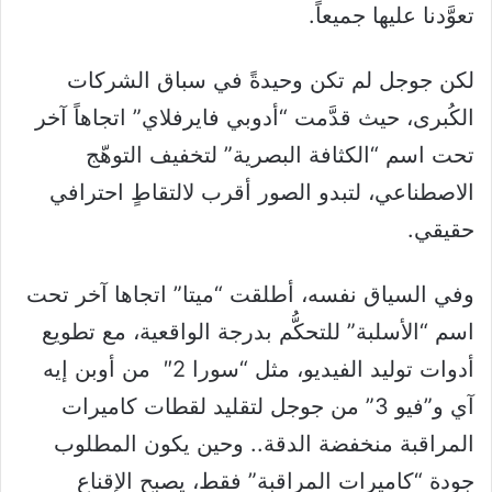
تعوَّدنا عليها جميعاً.
لكن جوجل لم تكن وحيدةً في سباق الشركات
الكُبرى، حيث قدَّمت “أدوبي فايرفلاي” اتجاهاً آخر
تحت اسم “الكثافة البصرية” لتخفيف التوهّج
الاصطناعي، لتبدو الصور أقرب لالتقاطٍ احترافي
حقيقي.
وفي السياق نفسه، أطلقت “ميتا” اتجاها آخر تحت
اسم “الأسلبة” للتحكُّم بدرجة الواقعية، مع تطويع
أدوات توليد الفيديو، مثل “سورا 2″ من أوبن إيه
آي و”فيو 3” من جوجل لتقليد لقطات كاميرات
المراقبة منخفضة الدقة.. وحين يكون المطلوب
جودة “كاميرات المراقبة” فقط، يصبح الإقناع