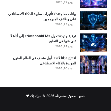
يونيو 27, 2026
بيانات مفاجئة: لا تأثيرات سلبية للذكاء الاصطناعي
على وظائف المبرمجين
يونيو 25, 2026
ترقية جديدة تحول «NotebookLM» إلى أداة لا
غنى عنها في التعليم
يونيو 24, 2026
افتتاح «داتا لاند»: أول متحف في العالم للفنون
المولدة بالذكاء الاصطناعي
يونيو 20, 2026
جميع الحقوق محفوظة 2026 © بلوك تِك ❤️
فيسبوك
‫X
لينكدإن
‫YouTube
انستقرام
سناب
‫TikTok