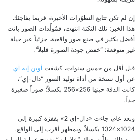
إن لم تكن تتابع التطوّرات الأخيرة، فربما يفاجئك
هذا الخبر: تلك النكتة انتهت، فمُولِّدات الصور باتت
أفضل بكثير في صنع صور واقعية، جزئياً عبر حيلة
غير متوقعة: “خفض جودة الصورة قليلاً”.
قبل أقل من خمس سنوات، كشفت
أوبن إيه آي
عن أول نسخة من أداة توليد الصور “دال-إي”،
كانت الدقة حينها 256×256 بكسلاً؛ صوراً صغيرة
جداً.
وبعد عام، جاءت «دال-إي 2» بقفزة كبيرة إلى
1024×1024 بكسلاً، وبمظهر أقرب إلى الواقع.
ومع ذلك، ظلَّت هناك “علامات” تفضح عملية التوليد