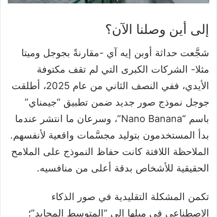
إلى أين وصلنا الآن؟
شجَّعت حداثة أوبن إيه آي -مقارنةً بجوجل وميتا
مثلا- الشركات الكبرى التي لم تقف مكتوفة
الأيدي، ففي النصف الثاني من عام 2025، أطلقت
جوجل نموذج صور جديد ضمن تطبيق “جيمناي”
باسم “Nano Banana”، وسرعان ما انتشر عندما
بدأ المستخدمون بتوليد مجسَّمات واقعية لأنفسهم.
الملاحظة اللافتة كانت حفاظ النموذج على الملامح
الحقيقية للأشخاص بدقة أعلى من منافسيه.
تكمن المشكلة التقليدية في صور الذكاء
الاصطناعي في ميلها إلى “المتوسط المحايد”؛