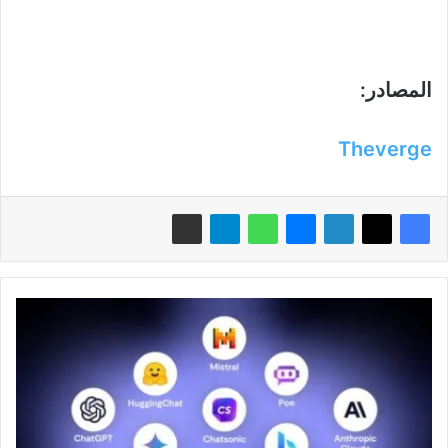
المصادر:
Theverge
خبراء
جوجل:
لا
تثقوا
بنماذج
الذكاء
الاصطناعي