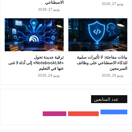
الاصطناعي
يونيو 27, 2026
يونيو 27, 2026
بيانات مفاجئة: لا تأثيرات سلبية
ترقية جديدة تحول
للذكاء الاصطناعي على وظائف
«NotebookLM» إلى أداة لا غنى
المبرمجين
عنها في التعليم
يونيو 25, 2026
يونيو 24, 2026
عدد المتابعين
48٬000
متابع
10٬500
مشترك
9٬167
متابع