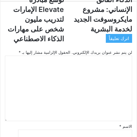
الفائق
مبادرة
الإنساني: مشروع
Elevate الإمارات
الإنساني:
Elevate
مشروع
الإمارات
مايكروسوفت الجديد
لتدريب مليون
مايكروسوفت
لتدريب
لخدمة البشرية
شخص على مهارات
الجديد
مليون
لخدمة
شخص
الذكاء الاصطناعي
اترك تعليقاً
البشرية
على
مهارات
لن يتم نشر عنوان بريدك الإلكتروني.
الحقول الإلزامية مشار إليها بـ
*
الذكاء
ا
الاصطناعي
ل
ت
ع
ل
ي
ق
*
الاسم
*