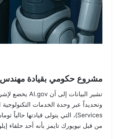
مشروع حكومي بقيادة مهندس 
Services)، التي يتولى قيادتها حالياً توماس شيد، مهندس سابق في شركة
من قبل نيويورك تايمز بأنه أحد حلفاء إي