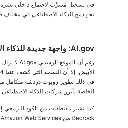
نحو دمج الذكاء الاصطناعي في مختلف قط
AI.gov: واجهة جديدة للذكاء الاصطناعي الحكومي
رغم أن الموقع
الخاصة بأبرز شركات الذكاء الاصطناعي مثل OpenAI وGoogle وopic
كما تشير مقتطفات من الكود البرمجي إل
Bedrock من Amazon Web Services وLLaMA من Meta.