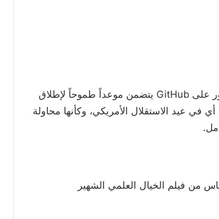
المثير للاهتمام أن الكود البرمجي المنشور على GitHub يتضمن موعداً طموحاً لإطلاق
أي في عيد الاستقلال الأمريكي، وكأنها محاولة
امل.
4 Media ساخراً باقتباس من فيلم الخيال العلمي الشهير