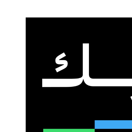
الرئيسية
من نحن
تواصل معنا
السبت, 8 أغسطس 2026
عدد المتابعين
48٬000
متابع
10٬500
مشترك
9٬167
متابع
الذكاء الاصطناعي