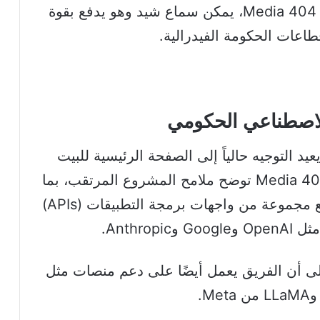
في تسجيل مُسرَّب لاجتماع داخلي نشره 404 Media، يمكن سماع شيد وهو يدفع بقوة
اعات الحكومة الفيدرالية.
 الرسمي AI.gov لا يزال يعيد التوجيه حالياً إلى الصفحة الرئيسية للبيت
الأبيض، إلا أن النسخة التي كشف عنها 404 Media توضح ملامح المشروع المرتقب، بما
في ذلك تطوير روبوت دردشة متكامل مع مجموعة من واجهات برمجة التطبيقات (APIs)
Anthr.
ى أن الفريق يعمل أيضًا على دعم منصات مثل