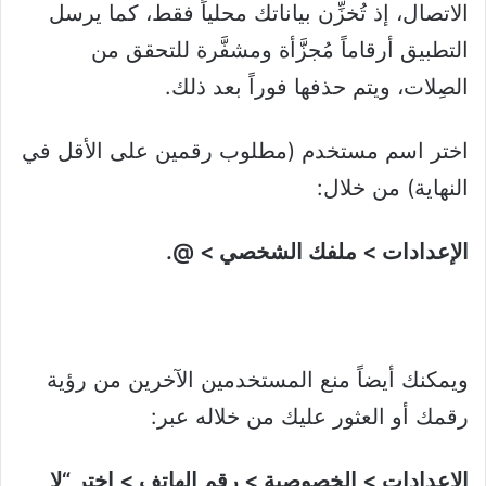
الاتصال، إذ تُخزِّن بياناتك محلياً فقط، كما يرسل
التطبيق أرقاماً مُجزَّأة ومشفَّرة للتحقق من
الصِلات، ويتم حذفها فوراً بعد ذلك.
اختر اسم مستخدم (مطلوب رقمين على الأقل في
النهاية) من خلال:
الإعدادات > ملفك الشخصي > @.
ويمكنك أيضاً منع المستخدمين الآخرين من رؤية
رقمك أو العثور عليك من خلاله عبر:
الإعدادات > الخصوصية > رقم الهاتف > اختر “لا