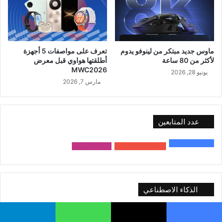
ماوس جديد مبتكر من لينوفو يدوم
تعرف على مواصفات 5 أجهزة
لأكثر من 80 ساعة
أطلقتها هواوي قبل معرض
MWC2026
يونيو 28, 2026
مارس 7, 2026
عدد المتابعين
48٬000
متابع
10٬500
مشترك
9٬167
متابع
الذكاء الاصطناعي