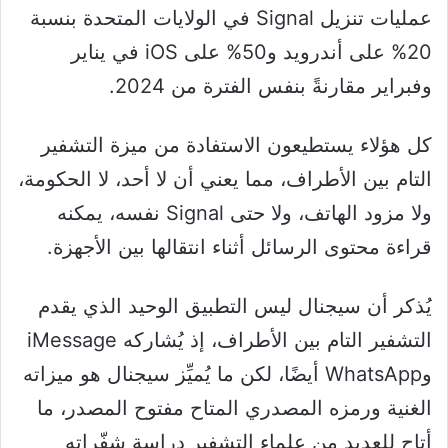
عمليات تنزيل Signal في الولايات المتحدة بنسبة
20% على أندرويد و50% على iOS في يناير
وفبراير مقارنةً بنفس الفترة من 2024.
كل هؤلاء يستطيعون الاستفادة من ميزة التشفير
التام بين الأطراف، مما يعني أن لا أحد، لا الحكومة،
ولا مزود الهاتف، ولا حتى Signal نفسه، يمكنه
قراءة محتوى الرسائل أثناء انتقالها بين الأجهزة.
يُذكر أن سيجنال ليس التطبيق الوحيد الذي يقدم
التشفير التام بين الأطراف، إذ يُشاركه iMessage
وWhatsApp أيضًا، لكن ما يُميِّز سيجنال هو ميزاته
الغنية ورمزه المصدري المتاح مفتوح المصدر، ما
أتاح للعديد من علماء التشفير دراسة شفّراته