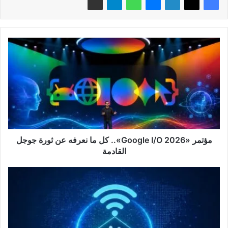
مؤتمر
«Google
I/O
2026»..
كل
ما
نعرفه
عن
ثورة
جوجل
مؤتمر «Google I/O 2026».. كل ما نعرفه عن ثورة جوجل
القادمة
القادمة
زيادة
أسعار
خدمات
الإنترنت
في
مصر