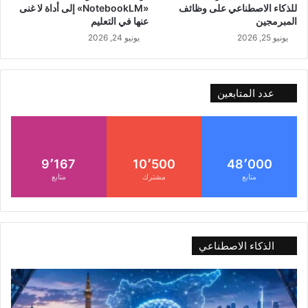
للذكاء الاصطناعي على وظائف
«NotebookLM» إلى أداة لا غنى
المبرمجين
عنها في التعليم
يونيو 25, 2026
يونيو 24, 2026
عدد المتابعين
9٬167
10٬500
48٬000
متابع
مشترك
متابع
الذكاء الاصطناعي