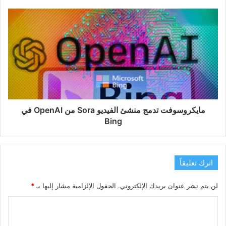
التسويق
التقليدي؟
مايكروسوفت
تدمج
منشئ
الفيديو
Sora
من
OpenAI
في
Bing
مايكروسوفت تدمج منشئ الفيديو Sora من OpenAI في
Bing
اترك تعليقاً
لن يتم نشر عنوان بريدك الإلكتروني.
الحقول الإلزامية مشار إليها بـ
*
ا
ل