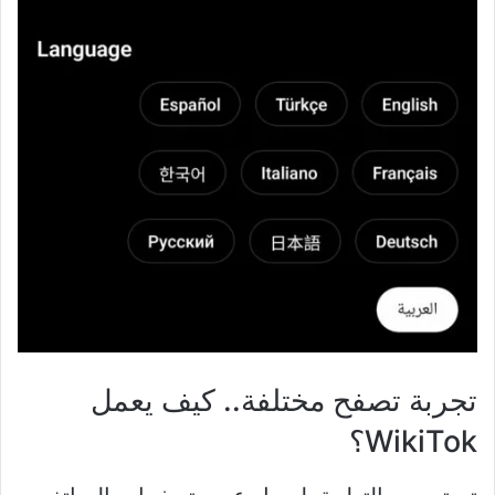
تجربة تصفح مختلفة.. كيف يعمل
WikiTok؟