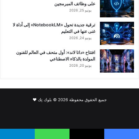
على وظائف المبرمجين
يونيو 25, 2026
ترقية جديدة تحول «NotebookLM» إلى أداة لا
غنى عنها في التعليم
يونيو 24, 2026
افتتاح «داتا لاند»: أول متحف في العالم للفنون
المولدة بالذكاء الاصطناعي
يونيو 20, 2026
جميع الحقوق محفوظة 2026 © بلوك تِك ❤️
فيسبوك
‫X
لينكدإن
‫YouTube
انستقرام
سناب
‫TikTok
تشات