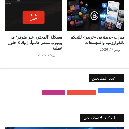
ميزات جديدة في «ثريدز» للتحكم
مشكلة “المحتوى غير متوفر” في
بالخوارزمية والمجتمعات
يوتيوب تنتشر عالمياً.. إليك 8 حلول
عملية
يونيو 17, 2026
يناير 26, 2026
عدد المتابعين
48٬000
متابع
10٬500
مشترك
9٬167
متابع
الذكاء الاصطناعي