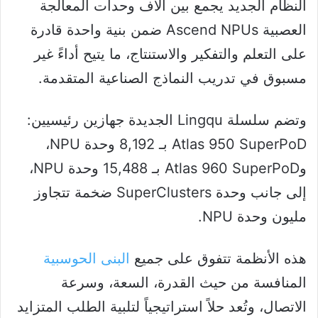
النظام الجديد يجمع بين آلاف وحدات المعالجة
العصبية Ascend NPUs ضمن بنية واحدة قادرة
على التعلم والتفكير والاستنتاج، ما يتيح أداءً غير
مسبوق في تدريب النماذج الصناعية المتقدمة.
وتضم سلسلة Lingqu الجديدة جهازين رئيسيين:
Atlas 950 SuperPoD بـ 8,192 وحدة NPU،
وAtlas 960 SuperPoD بـ 15,488 وحدة NPU،
إلى جانب وحدة SuperClusters ضخمة تتجاوز
مليون وحدة NPU.
هذه الأنظمة تتفوق على جميع
البنى الحوسبية
المنافسة من حيث القدرة، السعة، وسرعة
الاتصال، وتُعد حلاً استراتيجياً لتلبية الطلب المتزايد