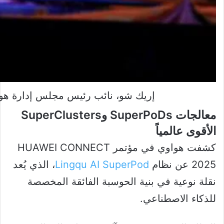
إريك شو، نائب رئيس مجلس إدارة هو
معالجات SuperPoDs وSuperClusters
الأقوى عالمياً
كشفت هواوي في مؤتمر HUAWEI CONNECT
2025 عن نظام
Lingqu AI SuperPod
، الذي يُعد
نقلة نوعية في بنية الحوسبة الفائقة المخصصة
للذكاء الاصطناعي.