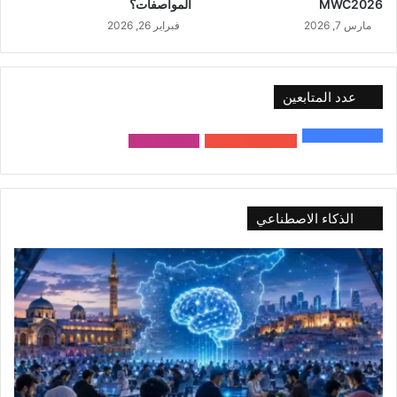
MWC2026
المواصفات؟
مارس 7, 2026
فبراير 26, 2026
عدد المتابعين
48٬000
متابع
10٬500
مشترك
9٬167
متابع
الذكاء الاصطناعي