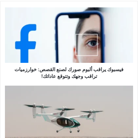
فيسبوك
يراقب
ألبوم
صورك
لصنع
القصص:
خوارزميات
تراقب
وجهك
وتتوقع
فيسبوك يراقب ألبوم صورك لصنع القصص: خوارزميات
عاداتك!
تراقب وجهك وتتوقع عاداتك!
دُبي
تستلم
الطائرة
الأولى من
أسطول
التاكسي
الجوي