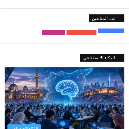
عدد المتابعين
48٬000
متابع
10٬500
مشترك
9٬167
متابع
الذكاء الاصطناعي
الذكاء الاصطناعي