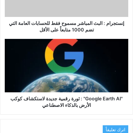
للحسابات
العامة
التي
تضم
إنستجرام : البث المباشر مسموح فقط للحسابات العامة التي
1000
تضم 1000 متابعاً على الأقل
متابعاً
على
"Google
الأقل
Earth
AI"
:
ثورة
رقمية
جديدة
لاستكشاف
كوكب
الأرض
"Google Earth AI" : ثورة رقمية جديدة لاستكشاف كوكب
بالذكاء
الأرض بالذكاء الاصطناعي
الاصطناعي
اترك تعليقاً