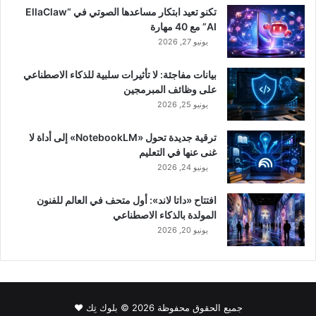
تكنو تعيد ابتكار مساعدها الصوتي في “EllaClaw
AI” مع 40 مهارة
يونيو 27, 2026
بيانات مفاجئة: لا تأثيرات سلبية للذكاء الاصطناعي
على وظائف المبرمجين
يونيو 25, 2026
ترقية جديدة تحول «NotebookLM» إلى أداة لا
غنى عنها في التعليم
يونيو 24, 2026
افتتاح «داتا لاند»: أول متحف في العالم للفنون
المولدة بالذكاء الاصطناعي
يونيو 20, 2026
جميع الحقوق محفوظة 2026 © بلوك تِك ❤️