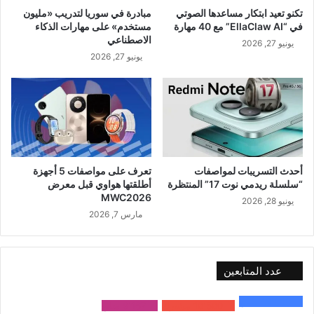
تكنو تعيد ابتكار مساعدها الصوتي
مبادرة في سوريا لتدريب «مليون
في “EllaClaw AI” مع 40 مهارة
مستخدم» على مهارات الذكاء
الاصطناعي
يونيو 27, 2026
يونيو 27, 2026
أحدث التسريبات لمواصفات
تعرف على مواصفات 5 أجهزة
“سلسلة ريدمي نوت 17” المنتظرة
أطلقتها هواوي قبل معرض
MWC2026
يونيو 28, 2026
مارس 7, 2026
عدد المتابعين
48٬000
متابع
10٬500
مشترك
9٬167
متابع