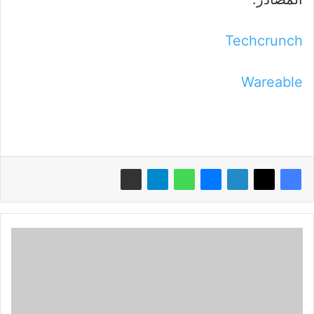
Techcrunch
Wareable
إنستجرام
:
البث
المباشر
مسموح
فقط