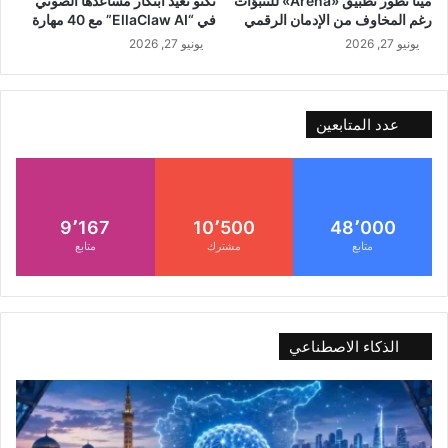
ميتا تطور تطبيق «Arena» للتنبؤات
تكنو تعيد ابتكار مساعدها الصوتي
رغم المخاوف من الإدمان الرقمي
في “EllaClaw AI” مع 40 مهارة
يونيو 27, 2026
يونيو 27, 2026
عدد المتابعين
9٬167
10٬500
48٬000
متابع
مشترك
متابع
الذكاء الاصطناعي