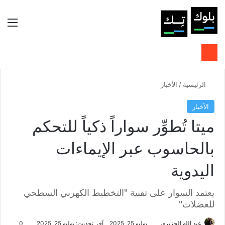
بحث عن
الوضع المظلم
الق
الرئيسية
/
الأخبار
الأخبار
ميتا تُطوِّر سواراً ذكياً للتحكم
بالحاسوب عبر الإيماءات
اليدوية
يعتمد السوار على تقنية "التخطيط الكهربي السطحي
للعضلات"
عبد الله الجزيري
يوليو 25, 2025
آخر تحديث: يوليو 25, 2025
0