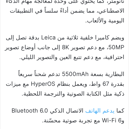
نانومتر، كما يحتوي على وحدة لمعالجة مهام الذكاء
الاصطناعي، مما يضمن أداءً سلساً في التطبيقات
اليومية والألعاب.
ويضم كاميرا خلفية ثلاثية من Leica بدقة تصل إلى
50MP، مع دعم تصوير 8K إلى جانب أوضاع تصوير
احترافية، مع دعم تتبع العين والتصوير الليلي.
البطارية بسعة 5500mAh تدعم شحناً سريعاً
بقدرة 67 واط، ويعمل بنظام HyperOS مع ميزات
ذكية مثل الكتابة الصوتية والترجمة اللحظية.
كما
يدعم الهاتف
الاتصال الذكي Bluetooth 6.0
وWi-Fi 6 مع تجربة صوتية محسّنة.