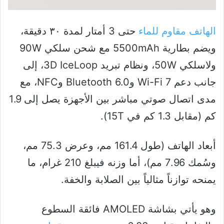
الهاتف مقاوم للماء
حتى 3 أمتار لمدة ٣٠ دقيقة،
ويضم بطارية 5500mAh مع شحن سلكي 90W
ولاسلكي 50W، ونظام تبريد 3D IceLoop، إلى
جانب دعم Wi-Fi 7 وBluetooth 6.0 وNFC، مع
مدى اتصال صوتي مباشر بين الأجهزة يصل إلى 1.9
كم (مقابل 1.3 كم في 15T).
أبعاد الهاتف (طول 161.4 مم، وعرض 75.3 مم،
وسُمك 7.96 مم)، أما وزنه فيبلغ 210 غرام، ما
يمنحه توازناً مثالياً بين الصلابة والخفة.
وهو يأتي بشاشة AMOLED فائقة السطوع