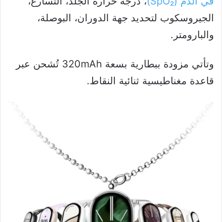
في الدم (SpO₂)
، درجة حرارة الجلد، التسارع،
الجيروسكوب لتحديد جهة الدوران، البوصلة،
والبارومتر.
وتأتي مزودة ببطارية بسعة 320mAh تُشحن عبر
قاعدة مغناطيسية ثنائية النقاط.