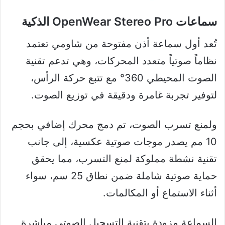
سماعات OpenWear Stereo Pro الذكية
تُعد أول سماعة أذن مفتوحة من شاومي تعتمد
نظاماً صوتياً متعدد المحركات، وهي تدعم تقنية
الصوت المحيطي 360° مع تتبع حركة الرأس،
لتوفير تجربة غامرة ودقيقة في توزيع الصوت.
ولمنع تسرب الصوت، تم دمج محرك إضافي بحجم
10 مم يصدر موجات صوتية عكسية، إلى جانب
تقنية نشطة مملوكة لمنع التسرب، مما يحقق
حماية صوتية شاملة ضمن نطاق 25 سم، سواء
أثناء الاستماع أو المكالمات.
السماعة مزودة بتقنية التسجيل الصوتي مباشرة