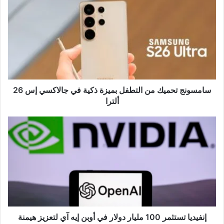
تحميك
من
التطفل
بميزة
ذكية
في
جالاكسي
إس
26
سامسونج تحميك من التطفل بميزة ذكية في جالاكسي إس 26
ألترا
ألترا
إنفيديا
تستثمر
100
مليار
دولار
في
أوبن
إيه
آي
لتعزيز
إنفيديا تستثمر 100 مليار دولار في أوبن إيه آي لتعزيز هيمنة