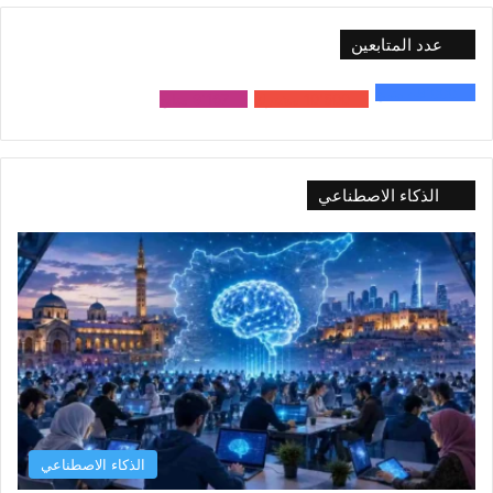
عدد المتابعين
48٬000
متابع
10٬500
مشترك
9٬167
متابع
الذكاء الاصطناعي
الذكاء الاصطناعي