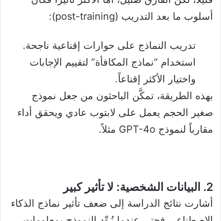
أسلوب ما بعد التدريب (post-training):
تدريب النماذج على حوارات إقناعية ناجحة.
استخدام “نماذج المكافأة” لتقييم الإجابات
واختيار الأكثر إقناعاً.
بهذه الطريقة، تمكَّن الباحثون من جعل نموذج
صغير الحجم يعمل على لابتوب عادي ويحقق أداء
مقارباً لنموذج GPT-4o مثلاً.
2. البيانات الشخصية: لا تأثير كبير
أشارت نتائج الدراسة إلى ضعف تأثير نماذج الذكاء
الاصطناعي فحتى عندما زُوِّد النموذج بمعلومات