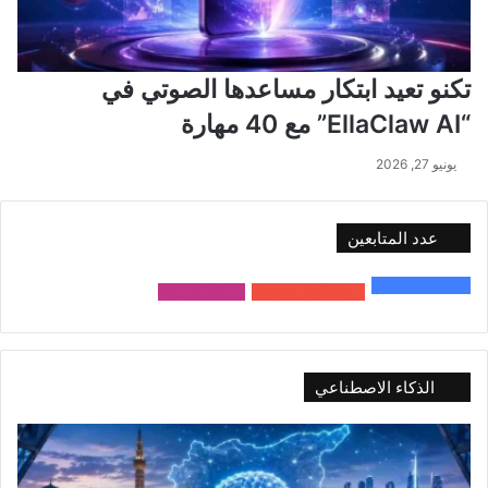
تكنو تعيد ابتكار مساعدها الصوتي في
“EllaClaw AI” مع 40 مهارة
يونيو 27, 2026
عدد المتابعين
48٬000
متابع
10٬500
مشترك
9٬167
متابع
الذكاء الاصطناعي