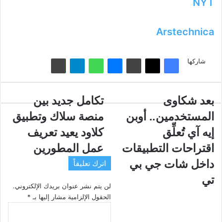
NYT
Arstechnica
شاركها
بعد
بعد شكاوى
تكامل
تكامل جديد بين
شكاوى
جديد
المستخدمين.. أوبن
منصة سلاك وتطبيق
المستخدمين..
بين
أوبن
منصة
إيه آي تُعلِّق
كلاود يعيد تعريف
إيه
سلاك
اقتراحات التطبيقات
عمل المطورين
آي
وتطبيق
تُعلِّق
كلاود
داخل شات جي بي
اترك تعليقاً
اقتراحات
يعيد
تي
التطبيقات
تعريف
لن يتم نشر عنوان بريدك الإلكتروني.
داخل
عمل
الحقول الإلزامية مشار إليها بـ
*
شات
المطورين
ا
جي
ل