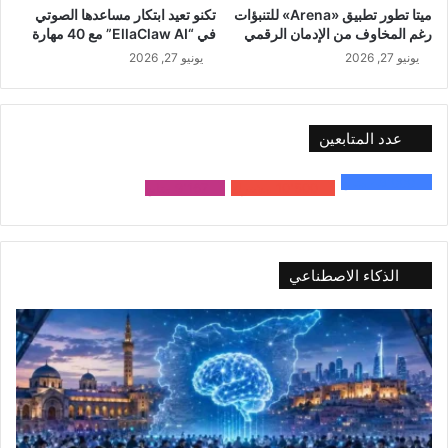
ميتا تطور تطبيق «Arena» للتنبؤات
تكنو تعيد ابتكار مساعدها الصوتي
رغم المخاوف من الإدمان الرقمي
في “EllaClaw AI” مع 40 مهارة
يونيو 27, 2026
يونيو 27, 2026
عدد المتابعين
48٬000
متابع
10٬500
مشترك
9٬167
متابع
الذكاء الاصطناعي