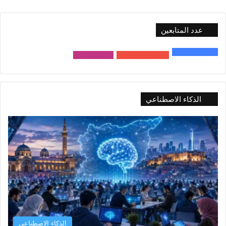
عدد المتابعين
48٬000
متابع
10٬500
مشترك
9٬167
متابع
الذكاء الاصطناعي
الذكاء الاصطناعي