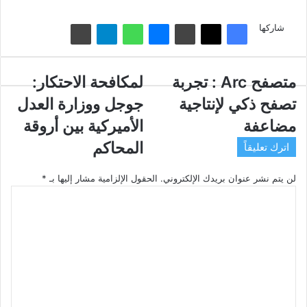
شاركها
متصفح
متصفح Arc : تجربة
لمكافحة
لمكافحة الاحتكار:
Arc
الاحتكار:
تصفح ذكي لإنتاجية
جوجل ووزارة العدل
:
جوجل
تجربة
ووزارة
مضاعفة
الأميركية بين أروقة
تصفح
العدل
المحاكم
اترك تعليقاً
ذكي
الأميركية
لإنتاجية
بين
لن يتم نشر عنوان بريدك الإلكتروني.
الحقول الإلزامية مشار إليها بـ
*
مضاعفة
أروقة
ا
المحاكم
ل
ت
ع
ل
ي
ق
*