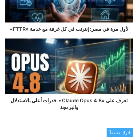
في
كل
غرفة
مع
خدمة
لأول مرة في مصر: إنترنت في كل غرفة مع خدمة «FTTR»
«FTTR»
تعرف
على
‏«Claude
Opus
4.8»‏:
قدرات
أعلى
بالاستدلال
والبرمجة
تعرف على ‏«Claude Opus 4.8»‏: قدرات أعلى بالاستدلال
والبرمجة
اترك تعليقاً