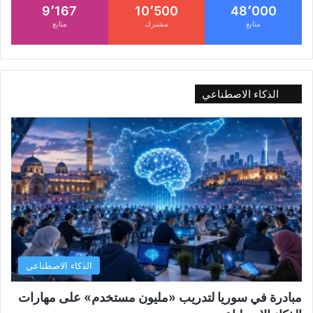
9٬167
10٬500
48٬000
متابع
مشترك
متابع
الذكاء الاصطناعي
الذكاء الاصطناعي
مبادرة في سوريا لتدريب «مليون مستخدم» على مهارات