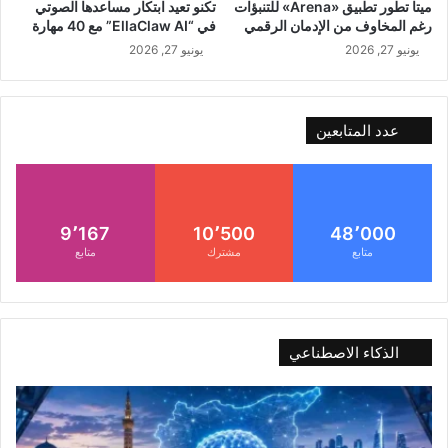
ميتا تطور تطبيق «Arena» للتنبؤات
تكنو تعيد ابتكار مساعدها الصوتي
رغم المخاوف من الإدمان الرقمي
في “EllaClaw AI” مع 40 مهارة
يونيو 27, 2026
يونيو 27, 2026
عدد المتابعين
9٬167
10٬500
48٬000
متابع
مشترك
متابع
الذكاء الاصطناعي