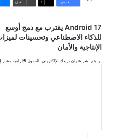
فيسبوك
‫X
لينكدإن
Android
Android 17 يقترب مع دمج أوسع
17
للذكاء الاصطناعي وتحسينات لميزا
يقترب
مع
الإنتاجية والأمان
دمج
أوسع
لن يتم نشر عنوان بريدك الإلكتروني.
الحقول الإلزامية مشار إل
للذكاء
ا
الاصطناعي
ل
وتحسينات
ت
لميزات
ع
الإنتاجية
ل
والأمان
ي
ق
*