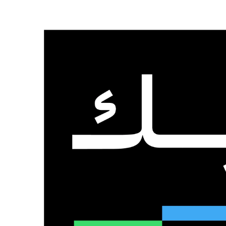
الرئيسية
من نحن
تواصل معنا
الإثنين, 3 أغسطس 2026
عدد المتابعين
48٬000
متابع
10٬500
مشترك
9٬167
متابع
الذكاء الاصطناعي