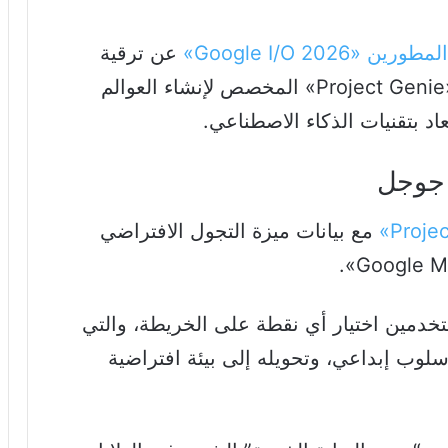
ين «Google I/O 2026»
عن ترقية
ضخمة لنموذجها المبتكر بروجكت جيني «Project Genie» المخصص لإنشاء العوالم
بعاد بتقنيات الذكاء الاصطناعي.
ط جوجل
مع بيانات ميزة التجول الافتراضي
خدمين اختيار أي نقطة على الخريطة، والتي
 بأسلوب إبداعي، وتحويله إلى بيئة افتراضية