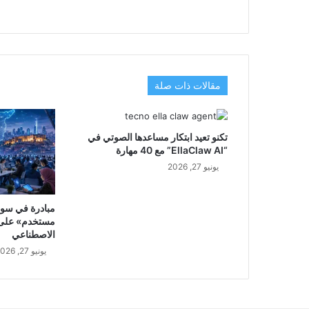
مقالات ذات صلة
تكنو تعيد ابتكار مساعدها الصوتي في
“EllaClaw AI” مع 40 مهارة
يونيو 27, 2026
مبادرة في سور
مستخدم» على م
الاصطناعي
يونيو 27, 2026