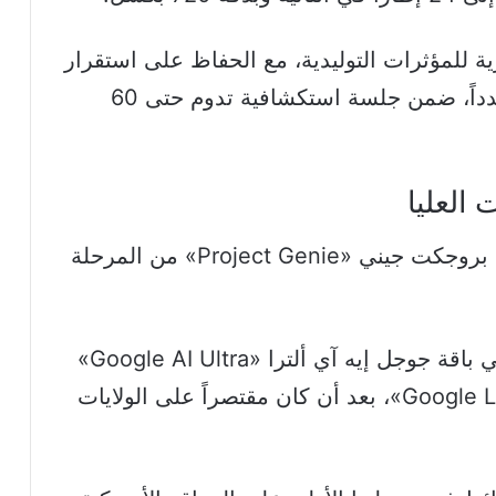
 للمؤثرات التوليدية، مع الحفاظ على استقرار
البيئة وثبات تفاصيلها عند العودة إليها مجدداً، ضمن جلسة استكشافية تدوم حتى 60
 العليا
جوجل أعلنت خلال مؤتمر المطورين نقل بروجكت جيني «Project Genie» من المرحلة
وسيصل النموذج إلى جميع المشتركين في باقة جوجل إيه آي ألترا «Google AI Ultra»
حول العالم عبر منصة جوجل لابس «Google Labs»، بعد أن كان مقتصراً على الولايات