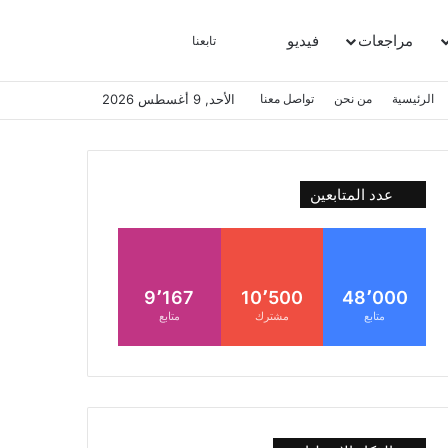
مراجعات
فيديو
بحث عن
إضافة عمود جانبي
الوضع المظلم
تابعنا
الرئيسية
من نحن
تواصل معنا
الأحد, 9 أغسطس 2026
عدد المتابعين
9٬167
10٬500
48٬000
متابع
مشترك
متابع