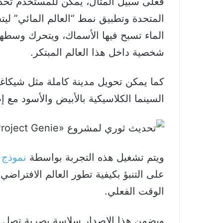
فعلى سبيل المثال، يمكن للمستخدم تحديد
المتحدة وتطبيق نمط “العالم المائي” لي
الماء تسبح فيها الأسماك، ويتحرك وسطها
شخصية داخل هذا العالم المبتكر.
كما يمكن تحويل مدينة كاملة مثل شيكاغو
السينما الكلاسيكية بالأبيض والأسود مع 
و​يتم تشغيل هذه التجربة بواسطة
نموذج جيني 3 « 3
على التنبؤ بكيفية تطور العالم الافتراض
الوقت الفعلي.
ويضمن هذا الإصدار سلاسة بصرية تصل إلى 24 إطاراً في الثانية وبدقة 20