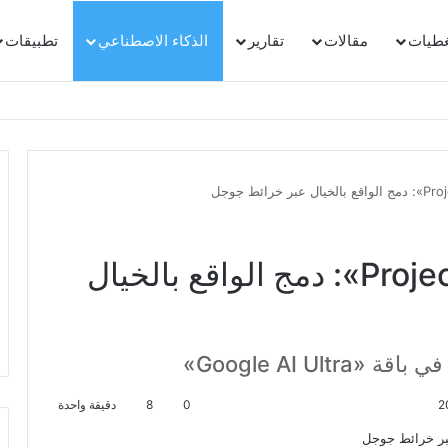
غطيات
مقالات
تقارير
الذكاء الاصطناعي
تطبيقات
تحديث ثوري لـ «Project Genie»: دمج الواقع بالخيال
Google AI U»
0
8
دقيقة واحدة