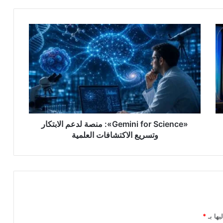
«Gemini
for
Science»:
منصة
لدعم
الابتكار
وتسريع
الاكتشافات
العلمية
«Gemini for Science»: منصة لدعم الابتكار
وتسريع الاكتشافات العلمية
يها بـ
*