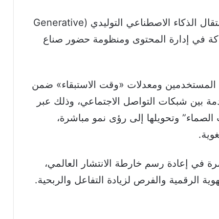
وتؤكد هذه التحديثات من شركة «ميتا» انتقال الذكاء الاصطناعي التوليدي (Generative
راكة في إدارة المحتوى ومنظومة حضور صناع
اه المستخدمين ومعدلات «وقت الاستبقاء» ضمن
ة بين شبكات التواصل الاجتماعي، وذلك عبر
 الصماء” وتحويلها إلى رؤى نمو مباشرة،
وية.
ة في إعادة رسم خارطة الانتشار العالمي،
وية الرقمية والفرص لزيادة التفاعل والربحية.