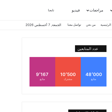
مراجعات
فيديو
بحث عن
إضافة عمود جانبي
الوضع المظلم
تابعنا
الرئيسية
من نحن
تواصل معنا
الجمعة, 7 أغسطس 2026
عدد المتابعين
9٬167
10٬500
48٬000
متابع
مشترك
متابع