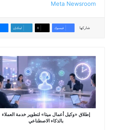
Meta Newsroom
شاركها
فيسبوك
‫X
لينكدإن
إطلاق
«وكيل
أعمال
ميتا»
لتطوير
خدمة
العملاء
بالذكاء
الاصطناعي
إطلاق «وكيل أعمال ميتا» لتطوير خدمة العملاء
بالذكاء الاصطناعي