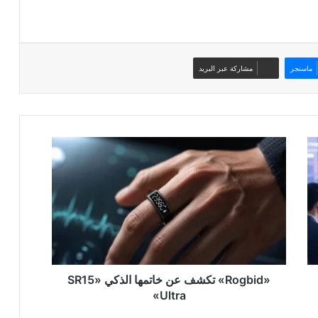
ماسنجر
مشاركة عبر البريد
«Rogbid»
تكشف
عن
خاتمها
الذكي
«SR15
Ultra»
«Rogbid» تكشف عن خاتمها الذكي «SR15
Ultra»